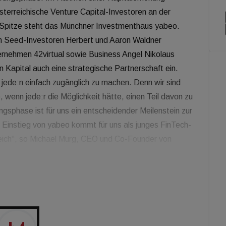
sterreichische Venture Capital-Investoren an der
r Spitze steht das Münchner Investmenthaus yabeo.
n Seed-Investoren Herbert und Aaron Waldner
rnehmen 42virtual sowie Business Angel Nikolaus
n Kapital auch eine strategische Partnerschaft ein.
 jede:n einfach zugänglich zu machen. Denn wir sind
 wenn jede:r die Möglichkeit hätte, einen Teil davon zu
gsphase ist für uns ein entscheidender Meilenstein zur
er Einstieg von yabeo kommt für uns als junges FinTech-
gleich“, so Michael Murg, CEO und Co-Founder von
ckwise in Marketing und die Weiterentwicklung des
z bietet Brickwise eine einfache und für jede:n
lienanteile mit nur wenigen Klicks zu kaufen und zu
in kleine digitale Anteile und überträgt diese in ein
igitales Grundbuch funktioniert. Dank der Stückelung
enmarkt erstmals auch für Investor:innen, die aufgrund