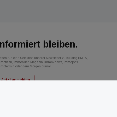
Informiert bleiben.
effen Sie eine Selektion unserer Newsletter zu buildingTIMES,
mmoflash, Immobilien Magazin, immo7news, immojobs,
mmotermin oder dem Morgenjournal
Jetzt anmelden
d
AGB
Datenschutz
Kontakt
Impressum
Mediadaten