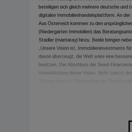
beteiligen sich gleich mehrere deutsche und ö
digitalen Immobilienhandelsplattform. An de
Aus Österreich kommen zu den ursprüngliche
(Riedergarten Immobilien) das Beratungsunte
Stadler (mantaray) hinzu. Beide bringen nebe
„Unsere Vision ist, Immobilieninvestments für
davon überzeugt, die Welt wäre eine bessere,
besitzen. Der Abschluss der Seed-Finanzierun
Verwirklichung dieser Vision. Nicht zuletzt d
Startup einer Art Ritterschlag der Branche 
Brickwise. Das frische Kapital investiert Bri
Produkts. Über einen App-basierten Marktplat
zugängliche Möglichkeit, digitalisierte Immobi
verkaufen. Dafür zerteilt Brickwise Immobilien 
Blockchain-basiertes Register, das wie ein d
der Immobilien öffnet Brickwise den Immobili