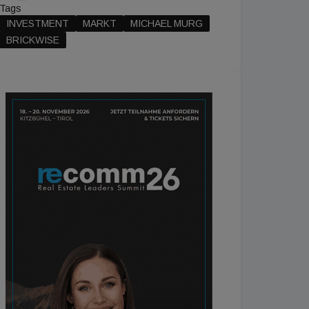
Tags
INVESTMENT
MARKT
MICHAEL MURG
BRICKWISE