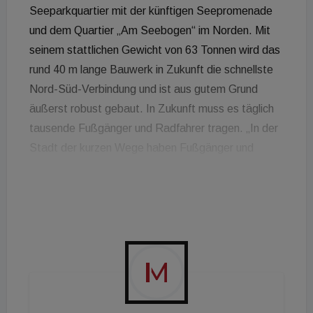
Seeparkquartier mit der künftigen Seepromenade
und dem Quartier „Am Seebogen“ im Norden. Mit
seinem stattlichen Gewicht von 63 Tonnen wird das
rund 40 m lange Bauwerk in Zukunft die schnellste
Nord-Süd-Verbindung und ist aus gutem Grund
äußerst robust gebaut. In Zukunft muss es täglich
tausende Fußgänger und Radfahrer tragen. „In der
Stadt der kurzen Wege haben Fußgänger und
Radfahrer Vorrang - es war uns daher ein großes
Anliegen, dass diese neue Seequerung noch vor der
Eröffnung des großen Schulcampus im Quartier 'Am
Seebogen' und vor Bezug der ersten Wohnungen
nutzbar ist“, erklärt Wien 3420-Vorstand Heinrich
Kugler und ergänzt: „Trotz Corona-bedingter
Verzögerungen bei der Lieferung der Brückenteile
freuen wir uns deshalb sehr, dass der