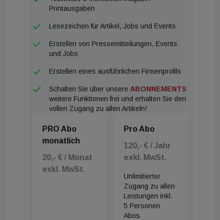
Österreich. Nachdem im Vorjahr die
Printausgaben
Fertigstellungsrate historisch niedrig war und jene
Lesezeichen für Artikel, Jobs und Events
Büroobjekte, die heuer auf den Markt kommen,
Erstellen von Pressemitteilungen, Events
ebenfalls eine hohe Vorvermietungsquote
und Jobs
aufweisen, sind auch hier steigende Tendenzen bei
Erstellen eines ausführlichen Firmenprofils
den Mieten und den Preisen zu erkennen.
Schalten Sie über unsere
ABONNEMENTS
weitere Funktionen frei und erhalten Sie den
vollen Zugang zu allen Artikeln!
PRO Abo
Pro Abo
monatlich
120,- € / Jahr
20,- € / Monat
exkl. MwSt.
exkl. MwSt.
Unlimitierter
Zugang zu allen
Leistungen inkl.
5 Personen
Abos