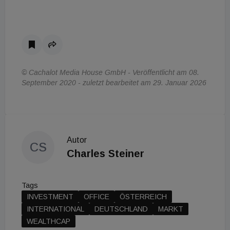
© Cachalot Media House GmbH - Veröffentlicht am 08.
September 2020 - zuletzt bearbeitet am 29. Januar 2026
Autor
CS
Charles Steiner
Tags
INVESTMENT
OFFICE
ÖSTERREICH
INTERNATIONAL
DEUTSCHLAND
MARKT
WEALTHCAP