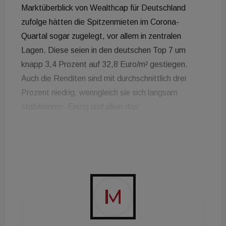
Marktüberblick von Wealthcap für Deutschland
zufolge hätten die Spitzenmieten im Corona-
Quartal sogar zugelegt, vor allem in zentralen
Lagen. Diese seien in den deutschen Top 7 um
knapp 3,4 Prozent auf 32,8 Euro/m² gestiegen.
Auch die Renditen sind mit durchschnittlich drei
Prozent niedrig, wenngleich sie sich langsam
stabilisieren. Einzig und allein das
Transaktionsvolumen ist im ersten Halbjahr
zurückgegangen - was allerdings auch logisch ist,
betrachtet man den Umstand, dass Besichtigungen
und Vertragsunterzeichnungen nur sehr
eingeschränkt möglich waren. So ist, laut
Wealthcap, das Transaktionsvolumen in
Deutschland um 20 Prozent runtergegangen.
Generell haben aber Bürotransaktionen einen hohen