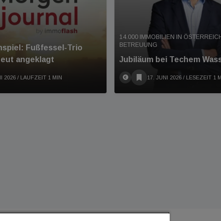
14.000 IMMOBILIEN IN ÖSTERREI
BETREUUNG
spiel: Fußfessel-Trio
eut angeklagt
Jubiläum bei Techem Was
I 2026
/ LAUFZEIT 1 MIN
17. JUNI 2026
/ LESEZEIT 1 