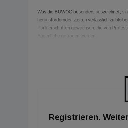
Was die BUWOG besonders auszeichnet, sind S
herausfordernden Zeiten verlässlich zu bleib
Partnerschaften gewachsen, die von Profess
Augenhöhe getragen werden.
Zum Jubiläum stehen nicht nur Glückwünsche
Mittelpunkt: Die BUWOG soll weiterhin Ver
mitgestalten. 75 Jahre BUWOG — eine Gesch
Und ein Auftrag für die Zukunft: leistbar, nach
Registrieren. Weiter