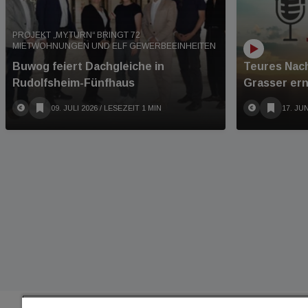
PROJEKT „MY.TURN“ BRINGT 72
MIETWOHNUNGEN UND ELF GEWERBEEINHEITEN
Buwog feiert Dachgleiche in
Teures Nach
Rudolfsheim-Fünfhaus
Grasser ern
09. JULI 2026
/ LESEZEIT 1 MIN
17. JUN