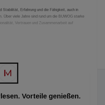
tabilität, Erfahrung und die Fähigkeit, auch in
en. Über viele Jahre sind rund um die BUWOG starke
ionalität, Vertrauen und Zusammenarbeit auf
, sondern auch Erwartungen an die Zukunft im
antwortung übernehmen und den Wohnbau aktiv
ichte von Wohnen, Partnerschaft und Verantwortung.
haltig und verlässlich zu bleiben.
lesen. Vorteile genießen.