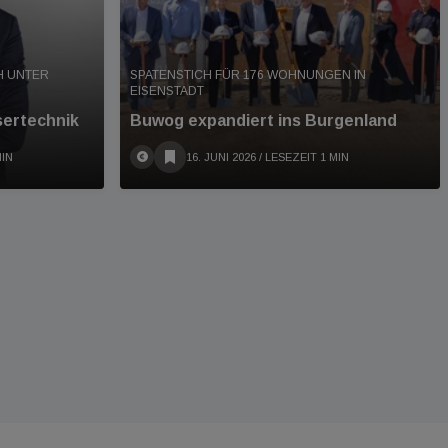
CH UNTER
SPATENSTICH FÜR 176 WOHNUNGEN IN
EISENSTADT
sertechnik
Buwog expandiert ins Burgenland
MIN
16. JUNI 2026
/ LESEZEIT 1 MIN