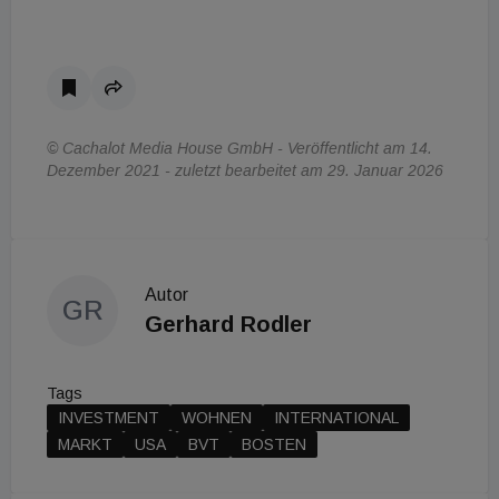
© Cachalot Media House GmbH - Veröffentlicht am 14.
Dezember 2021 - zuletzt bearbeitet am 29. Januar 2026
Autor
GR
Gerhard Rodler
Tags
INVESTMENT
WOHNEN
INTERNATIONAL
MARKT
USA
BVT
BOSTEN