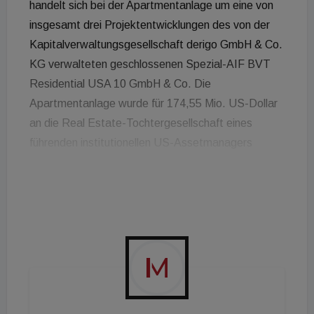
handelt sich bei der Apartmentanlage um eine von
insgesamt drei Projektentwicklungen des von der
Kapitalverwaltungs­gesellschaft derigo GmbH & Co.
KG verwalteten geschlossenen Spezial-AIF BVT
Residential USA 10 GmbH & Co. Die
Apartmentanlage wurde für 174,55 Mio. US-Dollar
an die Real Estate-Tochtergesellschaft eines
führenden institutionellen US-Assetmanagers
veräußert. Der erzielte Verkaufspreis lag gut 8 Mio.
US-Dollar bzw. 5 Prozent über der Mid-case-
Verkaufsprognose von Anfang 2020. Die Class-A-
Apartmentanlage "Tempo" liegt zentral und
verkehrsgünstig im weithin bekannten Bostoner
Vorort Cambridge, nur drei Haltestellen von der
renommierten Harvard University entfernt. Der
erzielte Verkaufspreis von 174,55 Mio. US-Dollar