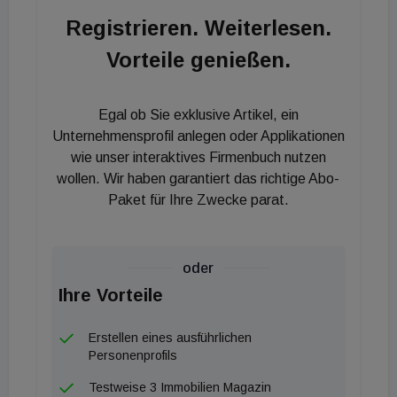
liegt um 8 Mio. US-Dollar bzw. rund 5 Prozent über
Registrieren. Weiterlesen.
der aktualisierten Mid-Case Verkaufsprognose (Re-
Vorteile genießen.
Underwriting Anfang 2020). Die Haltedauer des
Objektes verlängerte sich unter anderem Covid-19-
bedingt (Bauunterbrechung/Lockdown) um ca. 14
Egal ob Sie exklusive Artikel, ein
Monate auf rund 50 Monate. In der
Unternehmensprofil anlegen oder Applikationen
Einzelbetrachtung konnte mit dieser Investition ein
wie unser interaktives Firmenbuch nutzen
wollen. Wir haben garantiert das richtige Abo-
Investorenreturn von rund 14 Prozent p. a. erzielt
Paket für Ihre Zwecke parat.
werden.*
oder
Ihre Vorteile
Erstellen eines ausführlichen
Personenprofils
Testweise 3 Immobilien Magazin