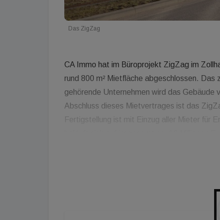
Das ZigZag
CA Immo hat im Büroprojekt ZigZag im Zollh
rund 800 m² Mietfläche abgeschlossen. Das z
gehörende Unternehmen wird das Gebäude vor
Abschluss dieses Mietvertrages ist das ZigZa
Fertigstellung ist mit Einzug aller Mieter f
beläuft sich auf insgesamt ca. 16 Millionen
Quartiers umfasst insgesamt rd. 4.600 m² Mie
Grundrisse ermöglichen alle heute üblichen R
space-Lösungen. Im Gebäude wird übrigens a
Funklösungen gesetzt.