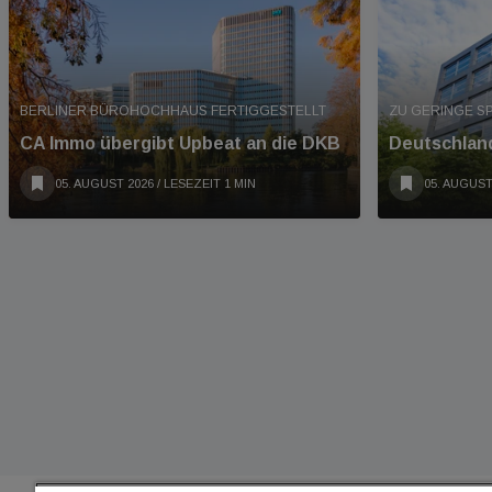
BERLINER BÜROHOCHHAUS FERTIGGESTELLT
ZU GERINGE S
CA Immo übergibt Upbeat an die DKB
Deutschland
05. AUGUST 2026
/ LESEZEIT 1 MIN
05. AUGUST