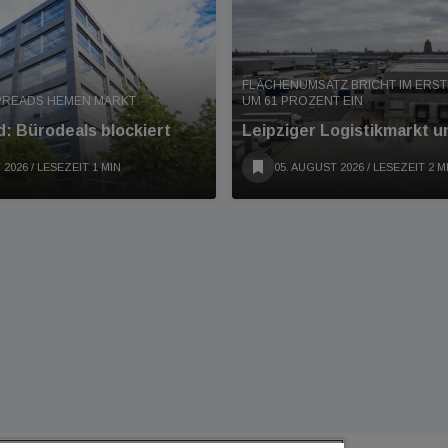
FLÄCHENUMSATZ BRICHT IM ERS
PREADS HEMEN MARKT
UM 61 PROZENT EIN
: Bürodeals blockiert
Leipziger Logistikmarkt u
 2026
/ LESEZEIT 1 MIN
05. AUGUST 2026
/ LESEZEIT 2 M