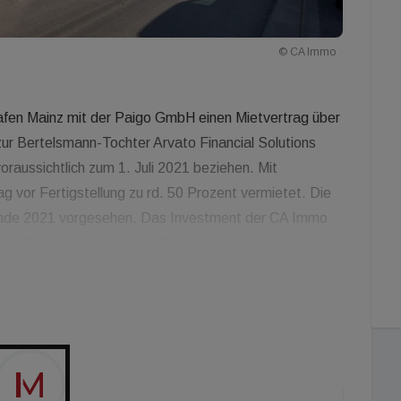
© CA Immo
afen Mainz mit der Paigo GmbH einen Mietvertrag über
ur Bertelsmann-Tochter Arvato Financial Solutions
aussichtlich zum 1. Juli 2021 beziehen. Mit
g vor Fertigstellung zu rd. 50 Prozent vermietet. Die
ür Ende 2021 vorgesehen. Das Investment der CA Immo
 Euro. Das Gebäude am nördliche Hafenbecken des
tfläche auf sechs Geschossen. Die flexiblen
aumkonfigurationen von Einzelbüros bis hin zu open
uf klassische Datenverkabelung verzichtet und auf