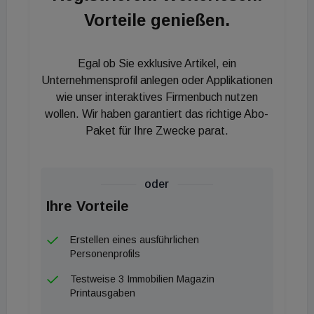
Vorteile genießen.
großen Grundstücks entlang der Ratoldstraße im
Osten und der Bahngleise im Westen. Als
Grundlage für das Bebauungsplanverfahren lobte
Egal ob Sie exklusive Artikel, ein
die CA Immo zusammen mit der Landeshauptstadt
Unternehmensprofil anlegen oder Applikationen
München (LHM) und in Kooperation mit dem Bezirk
wie unser interaktives Firmenbuch nutzen
wollen. Wir haben garantiert das richtige Abo-
im Jahr 2016 einen städtebaulichen und
Paket für Ihre Zwecke parat.
landschaftsplanerischen Wettbewerb aus. Der
siegreiche Entwurf der Planungsgemeinschaft 03
Architekten (München) und verde
oder
Landschaftsarchitektur (Freising) überzeugte
Ihre Vorteile
insbesondere durch die Verzahnung des Quartiers
mit der Umgebungsbebauung.
Erstellen eines ausführlichen
Personenprofils
Testweise 3 Immobilien Magazin
Printausgaben