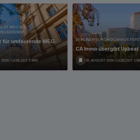
IEHT WEG ALS
UNGSBREMSE
BERLINER BÜROHOCHHAUS FERT
nt für umfassende WEG-
CA Immo übergibt Upbeat
 2026
/ LESEZEIT 1 MIN
05. AUGUST 2026
/ LESEZEIT 1 M