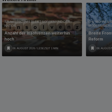
BAUWIRTSCHAFT BLEIBT SORGENKIND DER
EHL WOHNEN S
NATION
MODERNISIER
Anzahl der Insolvenzen weiterhin
Breite Fro
hoch
Reform
06. AUGUST 2026
/ LESEZEIT 1 MIN
06. AUGUST