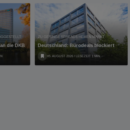
IGGESTELLT
ZU GERINGE SPREADS HEMEN MARKT
 an die DKB
Deutschland: Bürodeals blockiert
IN
05. AUGUST 2026
/ LESEZEIT 1 MIN