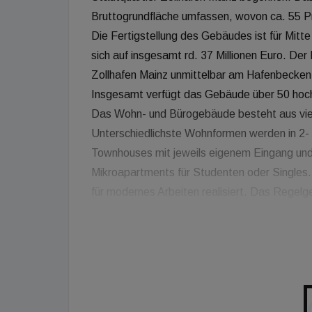
Bruttogrundfläche umfassen, wovon ca. 55 Pr
Die Fertigstellung des Gebäudes ist für Mi
sich auf insgesamt rd. 37 Millionen Euro. De
Zollhafen Mainz unmittelbar am Hafenbecken
Insgesamt verfügt das Gebäude über 50 hoc
Das Wohn- und Bürogebäude besteht aus vie
Unterschiedlichste Wohnformen werden in 2-
Townhouses mit jeweils eigenem Eingang und
Mikroapartments für Studenten oder Singles.
für modernes Arbeiten realisiert. Das Regelges
und der Wasserbezug wird über Loggien und 
verfügt das Gebäude über eine Tiefgarage mi
Ladestationen. Ebenfalls im Untergeschoss b
oberirdisch zur Verfügung. Im Jahr 2021 soll 
Eigentumswohnungen im Projekt „Flößerhof“
UBM Development realisieren auch dieses Ba