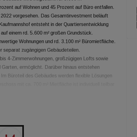
ozent auf Wohnen und 45 Prozent auf Büro entfallen.
tte 2022 vorgesehen. Das Gesamtinvestment beläuft
r Kaufmannshof entsteht in der Quartiersentwicklung
 auf einem rd. 5.600 m² großen Grundstück.
hwertige Wohnungen und rd. 3.100 m² Büromietfläche.
r separat zugängigen Gebäudeteilen.
 bis 4-Zimmerwohnungen, großzügigen Lofts sowie
 Garten, ermöglicht. Darüber hinaus entstehen
 Im Büroteil des Gebäudes werden flexible Lösungen
choss mit ca. 700 m² Mietfläche ist individuell teilbar
eine großzügige Dachterrasse hergestellt. Zudem
t 76 PKW-Stellplätzen und eine Vorrüstung für E-
efinden sich 45 Fahrradstellplätze, 60 weitere stehen
dann der Baustart für weitere rund 90
 auf dem benachbarten Baufeld starten. CA Immo und
uvorhaben in einem Joint Venture.