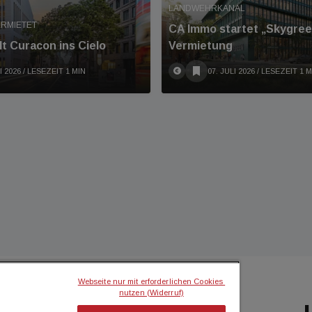
LANDWEHRKANAL
ERMIETET
CA Immo startet „Skygree
t Curacon ins Cielo
Vermietung
I 2026
/ LESEZEIT 1 MIN
07. JULI 2026
/ LESEZEIT 1 M
Webseite nur mit erforderlichen Cookies 
nutzen (Widerruf)
BILIEN MAGAZIN
ICH MÖCHTE...