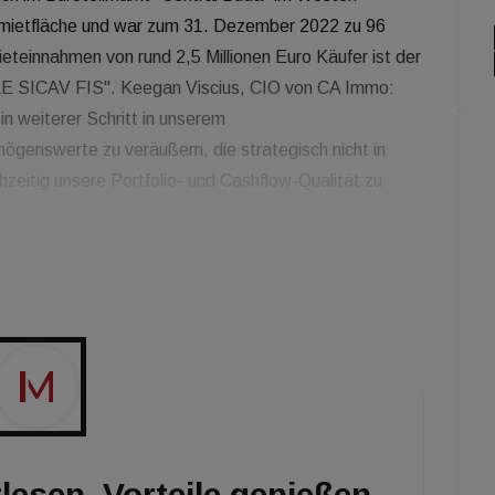
mietfläche und war zum 31. Dezember 2022 zu 96
ieteinnahmen von rund 2,5 Millionen Euro Käufer ist der
LE SICAV FIS". Keegan Viscius, CIO von CA Immo:
in weiterer Schritt in unserem
ögenswerte zu veräußern, die strategisch nicht in
chzeitig unsere Portfolio- und Cashflow-Qualität zu
ert ihre Aktivitäten auf qualitativ hochwertige
dten. Vorrangige Ziele der Portfoliostrategie sind die
g der langfristigen Wettbewerbsfähigkeit und der
hland und Österreich auf über 80 Prozent des
lesen. Vorteile genießen.