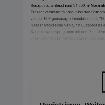
Budapests, umfasst rund 14.200 m² Gesamt
Prozent vermietet mit annualisierten Bruttom
von der FLE gemanagte Immobilienfonds "F
"Dieser erfolgreiche Verkauf in Budapest ist e
Kapitalrotationsprogramm mit dem Ziel, Verm
unser langfristiges Portfolio passen, und glei
verbessern." CA Immo verfolgt einen konzentri
Büroimmobilien in den wichtigsten Metropolstä
Steigerung der Portfolioqualität zur Sicherun
mittelfristige Ausbau der Kernmärkte Deutsc
Gesamtportfolios.
Registrieren. Weiter