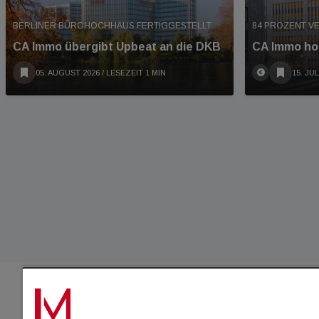
BERLINER BÜROHOCHHAUS FERTIGGESTELLT
84 PROZENT V
CA Immo übergibt Upbeat an die DKB
CA Immo hol
05. AUGUST 2026
/ LESEZEIT 1 MIN
15. JUL
IMMO