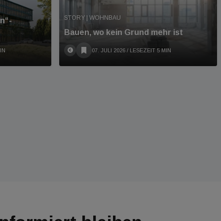
STORY | WOHNBAU
n“-
Bauen, wo kein Grund mehr ist
IN
07. JULI 2026
/ LESEZEIT 5 MIN