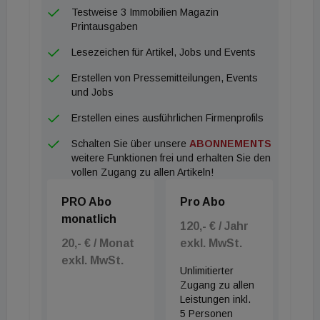
umgesetzt wird.“ Die Anlage soll bis Frühjahr 2021
Testweise 3 Immobilien Magazin
in Betrieb genommen werden und spart jedes Jahr
Printausgaben
mehr als 400 Tonnen CO2 ein. Zum Vergleich: Mit
Lesezeichen für Artikel, Jobs und Events
dem Strom aus der Anlage könnte man mehr als
Erstellen von Pressemitteilungen, Events
200mal CO2-neutral per E-Auto die Erde
und Jobs
umrunden.
Erstellen eines ausführlichen Firmenprofils
Schalten Sie über unsere
ABONNEMENTS
weitere Funktionen frei und erhalten Sie den
vollen Zugang zu allen Artikeln!
PRO Abo
Pro Abo
monatlich
120,- € / Jahr
20,- € / Monat
exkl. MwSt.
exkl. MwSt.
Unlimitierter
Zugang zu allen
Leistungen inkl.
5 Personen