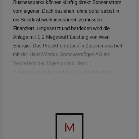
Businessparks können künftig direkt Sonnenstrom
vom eigenen Dach beziehen, ohne dafür selbst in
ein Solarkraftwerk investieren zu müssen.
Finanziert, umgesetzt und betrieben wird die
Anlage mit 1,2 Megawatt Leistung von Wien
Energie. Das Projekt entstand in Zusammenarbeit
mit der HanseMerkur Grundvermögen AG als
Vertreterin des Eigentümers, dem
Solarberatungsunternehmen Dachgold und der
Errichterfirma 10hoch4 im Rahmen der Initiative
Tausendundein Dach. „Ein echtes Win-win-win
Projekt am Campus21. Durch die Errichtung einer
der größten Photovoltaikanlagen steht künftig
unseren Mietern die Nutzung des direkt vor Ort
produzierten Stroms zu Verfügung“, erklärt
Sebastian Schädel, verantwortlicher Asset