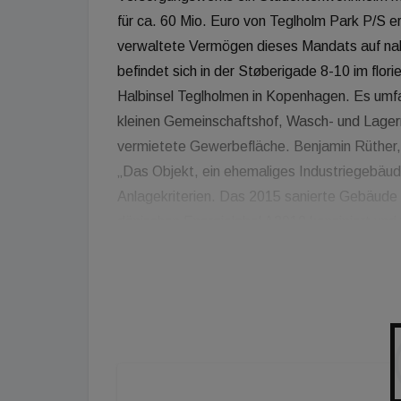
für ca. 60 Mio. Euro von Teglholm Park P/S e
verwaltete Vermögen dieses Mandats auf nah
befindet sich in der Støberigade 8-10 im flor
Halbinsel Teglholmen in Kopenhagen. Es um
kleinen Gemeinschaftshof, Wasch- und Lage
vermietete Gewerbefläche. Benjamin Rüther
„Das Objekt, ein ehemaliges Industriegebäude
Anlagekriterien. Das 2015 sanierte Gebäude
dänischen Energielabel A2010 konzipiert und r
unsere hohen ökologischen Nachhaltigkeitsst
Antifragilitätsstrategie. Darüber hinaus entw
Wohnstandorte Kopenhagens und birgt mit de
Gebiets ein hohes Aufwertungspotenzial.“