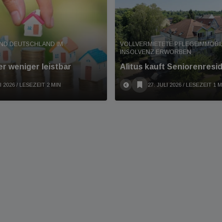
ND DEUTSCHLAND IM
VOLLVERMIETETE PFLEGEIMMOBIL
INSOLVENZ ERWORBEN
r weniger leistbar
Alìtus kauft Seniorenresi
I 2026
/ LESEZEIT 2 MIN
27. JULI 2026
/ LESEZEIT 1 M