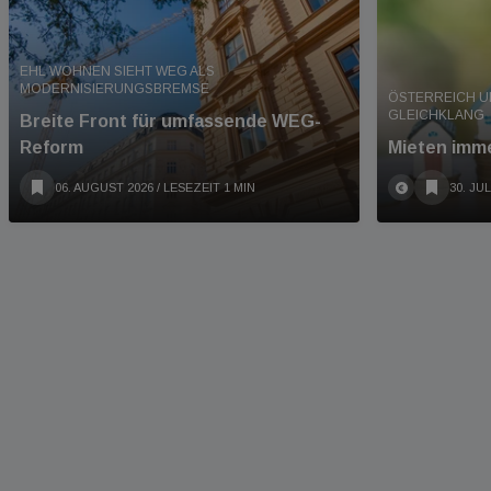
EHL WOHNEN SIEHT WEG ALS
MODERNISIERUNGSBREMSE
ÖSTERREICH U
GLEICHKLANG
Breite Front für umfassende WEG-
Reform
Mieten imme
06. AUGUST 2026
/ LESEZEIT 1 MIN
30. JUL