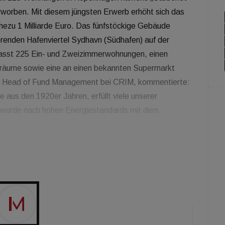
rworben. Mit diesem jüngsten Erwerb erhöht sich das
ezu 1 Milliarde Euro. Das fünfstöckige Gebäude
ierenden Hafenviertel Sydhavn (Südhafen) auf der
fasst 225 Ein- und Zweizimmerwohnungen, einen
rräume sowie eine an einen bekannten Supermarkt
, Head of Fund Management bei CRIM, kommentierte:
 aus den 1920er Jahren, erfüllt viele unserer
 wurde nach hohen Energiestandards mit dem
ealisiert. Sanierungen wie diese erfüllen zum einen
andards, zum anderen passen sie perfekt in unsere
ickelt sich Teglholmen rasch zu einem der besten
r fortschreitenden urbanen Umgestaltung dieses