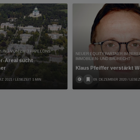
RUNG VON ZWEI PAVILLONS
NEUER EQUITY PARTNER IM BERE
IMMOBILIEN- UND BAURECHT
r-Areal sucht
ner
Klaus Pfeiffer verstärkt 
RZ 2021
/ LESEZEIT 1 MIN
09. DEZEMBER 2020
/ LESEZ