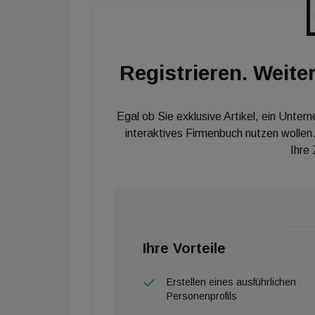
Projektentwicklungen bietet, konnten im koo
der Stadt zu einem angemessenen Interessen
Partnerin von Weber & Co. Dieser sei für ein
Registrieren. Weiter
erforderlich." Wir gratulieren den Partien und
Standortentscheidung, die dem geschichtstr
einhaucht, umgesetzt werden konnte", so Wit
Egal ob Sie exklusive Artikel, ein Unter
interaktives Firmenbuch nutzen wollen.
Ihre
Ihre Vorteile
Erstellen eines ausführlichen
Personenprofils