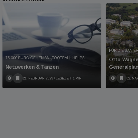
FÜR DIE SANIE
75.000 EURO GEHEN AN „FOOTBALL HELPS“
Otto-Wagne
Netzwerken & Tanzen
Generalpla
21. FEBRUAR 2023
/ LESEZEIT 1 MIN
02. MÄ