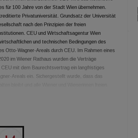
es für 100 Jahre von der Stadt Wien übernehmen.
reditierte Privatuniversität. Grundsatz der Universität
sellschaft nach den Prinzipien der freien
 Institutionen. CEU und Wirtschaftsagentur Wien
 wirtschaftlichen und technischen Bedingungen des
 des Otto-Wagner-Areals durch CEU. Im Rahmen eines
 2020 im Wiener Rathaus wurden die Verträge
e CEU mit dem Baurechtsvertrag ein langfristiges
ner-Areals ein. Sichergestellt wurde, dass das
alten bleibt und alle Wiener und Wienerinnen freien
wird die für die Universität bestimmten Gebäude in
Planungen werden in enger Abstimmung mit dem
rde CEU von der österreichische Anwaltssozietät
EU bei dieser für sie und die Stadt Wien so
 rechtlich begleiten durften. Die rechtlichen
hrigen Baurechts für großvolumige