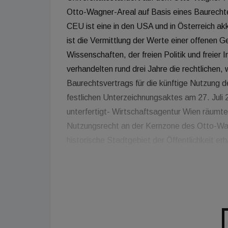
Otto-Wagner-Areal auf Basis eines Baurecht
CEU ist eine in den USA und in Österreich akk
ist die Vermittlung der Werte einer offenen Ge
Wissenschaften, der freien Politik und freier
verhandelten rund drei Jahre die rechtlichen,
Baurechtsvertrags für die künftige Nutzung
festlichen Unterzeichnungsaktes am 27. Juli
unterfertigt- Wirtschaftsagentur Wien räumt
Nutzungsrecht an der Kernzone des Otto-Wag
historische Stadtgebiet der Öffentlichkeit erh
Zugang zum Universitätsareal erhalten. CEU 
den nächsten 5 Jahren sanieren. Sämtliche 
Bundesdenkmalamt vorgenommen. Beraten wu
Weber & Co. "Wir freuen uns sehr, dass wir C
bedeutsamen und zukunftsweisenden Ansiedlung
Möglichkeiten, die das Instrument des 100-jä