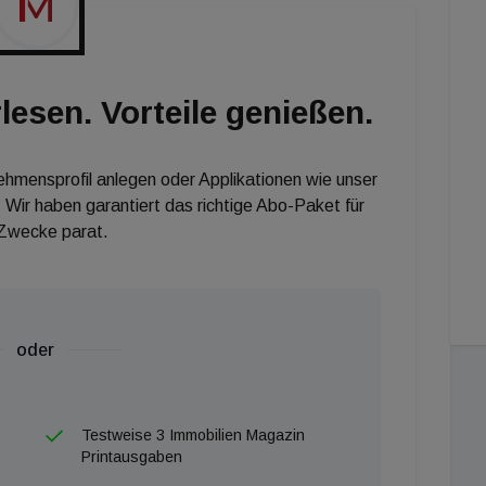
perativen Dialog mit der Wirtschaftsagentur Wien und
sausgleich genutzt werden", so Daniela Witt-Dörring,
e langfristige Vertragsbeziehung unbedingt
lesen. Vorteile genießen.
 freuen uns mit ihnen, dass diese stimmige
ächtigen Otto Wagner-Areal am Steinhof neues Leben
t-Dörring weiter.
nehmensprofil anlegen oder Applikationen wie unser
 Wir haben garantiert das richtige Abo-Paket für
 Zwecke parat.
oder
Testweise 3 Immobilien Magazin
Printausgaben