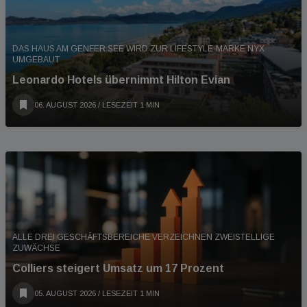
DAS HAUS AM GENFER SEE WIRD ZUR LIFESTYLE-MARKE NYX
UMGEBAUT
Leonardo Hotels übernimmt Hilton Evian
06. AUGUST 2026
/ LESEZEIT 1 MIN
ALLE DREI GESCHÄFTSBEREICHE VERZEICHNEN ZWEISTELLIGE
ZUWÄCHSE
Colliers steigert Umsatz um 17 Prozent
05. AUGUST 2026
/ LESEZEIT 1 MIN