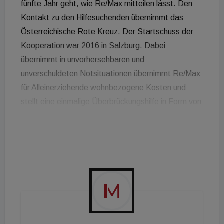
fünfte Jahr geht, wie Re/Max mitteilen lässt. Den
Kontakt zu den Hilfesuchenden übernimmt das
Österreichische Rote Kreuz. Der Startschuss der
Kooperation war 2016 in Salzburg. Dabei
übernimmt in unvorhersehbaren und
unverschuldeten Notsituationen übernimmt Re/Max
für Alleinerziehende wohnbezogene Kosten und
stellt eine einmalige Überbrückungshilfe in Form von
Gutscheinen oder Rechnungserstattungen zur
Verfügung, wenn staatliche Möglichkeiten fehlen
oder bereits ausgeschöpft wurden. Diese kamen
bereits hunderten Alleinerziehenden bzw. deren
Kinder zugute: "Wir sind stolz, dass wir bereits
mehr als 230 Familien mit insgesamt 450 Kindern
einen Rettungsanker und eine neue Perspektive für
die Zukunft geben konnten. An dieser Stelle