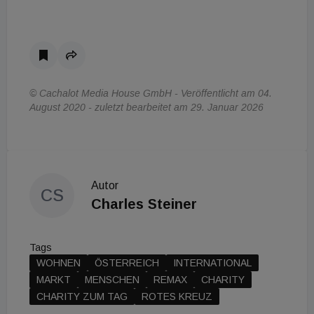
© Cachalot Media House GmbH - Veröffentlicht am 04.
August 2020 - zuletzt bearbeitet am 29. Januar 2026
Autor
CS
Charles Steiner
Tags
WOHNEN
ÖSTERREICH
INTERNATIONAL
MARKT
MENSCHEN
REMAX
CHARITY
CHARITY ZUM TAG
ROTES KREUZ