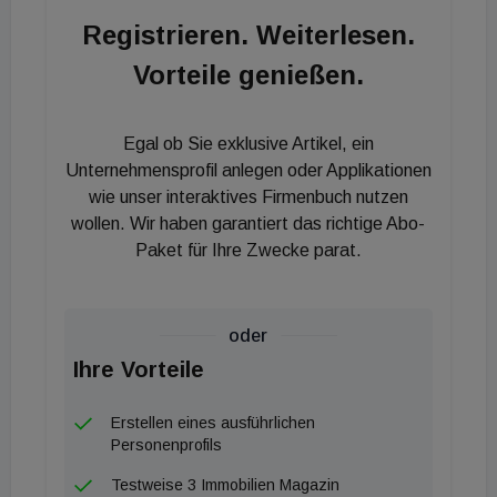
bedanken wird uns beim Österreichischen Roten
Registrieren. Weiterlesen.
Kreuz für die gute Zusammenarbeit und freuen uns,
Vorteile genießen.
dass wir die erfolgreiche Kooperation fortführen
können. In Zeiten wie diesen ist es besonders
wichtig, sich auf Altbewährtes verlassen zu
Egal ob Sie exklusive Artikel, ein
können", erklärt Bernhard Reikersdorfer,
Unternehmensprofil anlegen oder Applikationen
Geschäftsführer von Re/Max Austria.
wie unser interaktives Firmenbuch nutzen
wollen. Wir haben garantiert das richtige Abo-
Paket für Ihre Zwecke parat.
oder
Ihre Vorteile
Erstellen eines ausführlichen
Personenprofils
Testweise 3 Immobilien Magazin