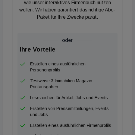
Forschungsförderungsgesellschaft (FFG) erhalten,
wie unser interaktives Firmenbuch nutzen
wollen. Wir haben garantiert das richtige Abo-
was die technologische Reife der KI-basierten
Paket für Ihre Zwecke parat.
Analysetools unterstreicht.
Für das Startup bringt der Einstieg der Compass-
oder
Gruppe vor allem operativen Rückenwind im
Ihre Vorteile
Datenbereich. „Die Markterfahrung der Compass-
Gruppe in den Bereichen Grund- und Firmenbuch
Erstellen eines ausführlichen
wird unsere Expansion tatkräftig unterstützen“,
Personenprofils
erklärt Niki Stadler, CEO von Propcorn AI. München
Testweise 3 Immobilien Magazin
betrachte man dabei als strategisches „Tor zum
Printausgaben
deutschen Markt“. Mit den neuen Mitteln soll neben
Lesezeichen für Artikel, Jobs und Events
dem Vertrieb in den neuen Regionen auch die
Erstellen von Pressemitteilungen, Events
Produktentwicklung für internationale
und Jobs
Marktanforderungen forciert werden.
Erstellen eines ausführlichen Firmenprofils