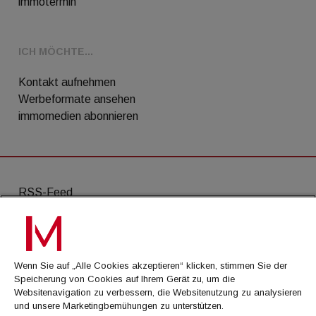
immotermin
ICH MÖCHTE...
Kontakt aufnehmen
Werbeformate ansehen
immomedien abonnieren
RSS-Feed
AGB
Datenschutz
Wenn Sie auf „Alle Cookies akzeptieren“ klicken, stimmen Sie der
Kontakt
Speicherung von Cookies auf Ihrem Gerät zu, um die
Websitenavigation zu verbessern, die Websitenutzung zu analysieren
Impressum
und unsere Marketingbemühungen zu unterstützen.