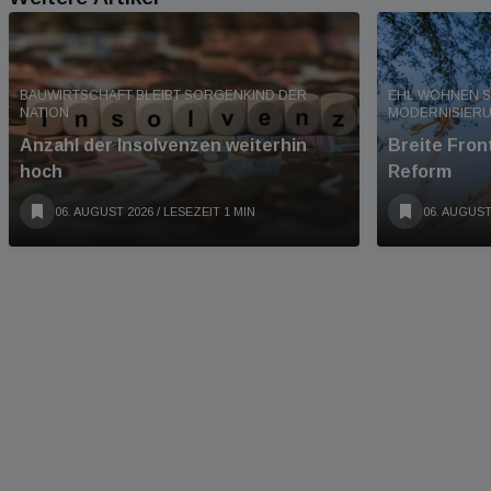
BAUWIRTSCHAFT BLEIBT SORGENKIND DER
EHL WOHNEN S
NATION
MODERNISIER
Anzahl der Insolvenzen weiterhin
Breite Fro
hoch
Reform
06. AUGUST 2026
/ LESEZEIT 1 MIN
06. AUGUST