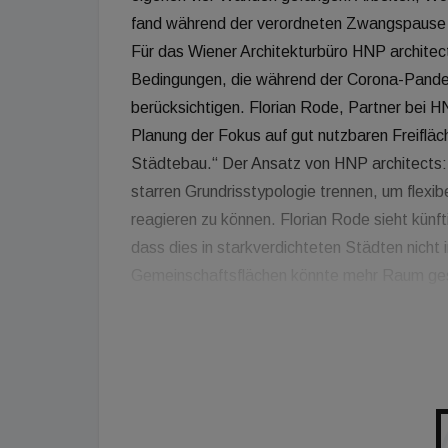
fand während der verordneten Zwangspause i
Für das Wiener Architekturbüro HNP architects
Bedingungen, die während der Corona-Pandem
berücksichtigen. Florian Rode, Partner bei HN
Planung der Fokus auf gut nutzbaren Freifläc
Städtebau.“ Der Ansatz von HNP architects:
starren Grundrisstypologie trennen, um flexi
reagieren zu können. Florian Rode sieht kün
dass dies in starkverdichteten Städten nicht 
Gemeinschaftsflächen könnte mehr Raum ges
vielseitig genutzt werden kann.“ So könne s
vorstellen, in denen sich die Bewohner für ih
eigenen vier Wänden sieht Rode in Bezug auf
kleinen und kompakten Wohnungen sei die He
gewesen. Mittels nachträglich integrierbare
geschaffen werden, in der Homeoffice auch 