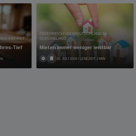
ÖSTERREICH UND DEUTSCHLAND IM
T WOHNMARKT
GLEICHKLANG
hres-Tief
Mieten immer weniger leistbar
IN
30. JULI 2026
/ LESEZEIT 2 MIN