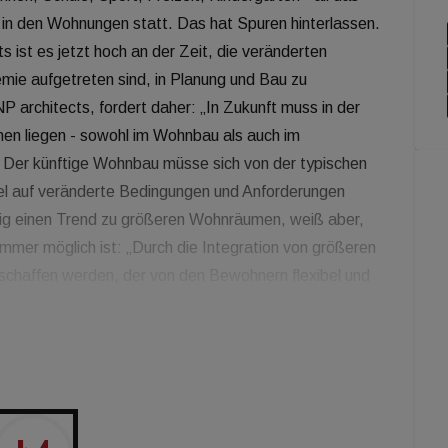
n den Wohnungen statt. Das hat Spuren hinterlassen.
 ist es jetzt hoch an der Zeit, die veränderten
ie aufgetreten sind, in Planung und Bau zu
P architects, fordert daher: „In Zukunft muss in der
hen liegen - sowohl im Wohnbau als auch im
 Der künftige Wohnbau müsse sich von der typischen
bel auf veränderte Bedingungen und Anforderungen
ftig einen Trend zu größeren Wohnräumen, weiß aber,
immer möglich ist: „Durch die Integration von größeren
chaffen werden, der von den Bewohnern flexibel und
ich Rode beispielsweise Shared Offices in Wohnbauten
r Homeoffice zurückziehen könnten. Aber auch in den
 Homeoffice Potenzial. Denn durch den Trend zu
imarbeit im eigenen Raum nicht immer möglich
r Raumteiler könne laut Rode eine Atmosphäre
in diesen Wohnungen möglich sei. Bei Mikrowohnungen