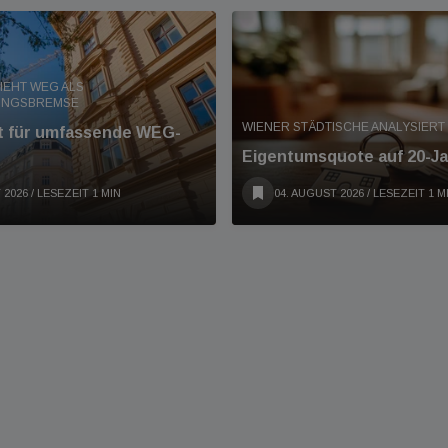
IEHT WEG ALS
UNGSBREMSE
WIENER STÄDTISCHE ANALYSIER
nt für umfassende WEG-
Eigentumsquote auf 20-Ja
 2026
/ LESEZEIT 1 MIN
04. AUGUST 2026
/ LESEZEIT 1 M