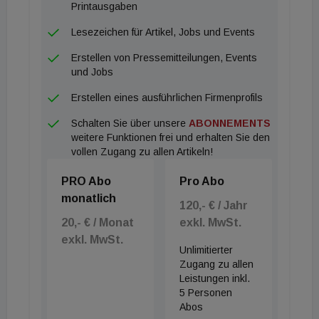
Gebäudeklasse A, wodurch ein großes
Printausgaben
Umnutzungspotenzial vorhanden ist. Rund zwei
Lesezeichen für Artikel, Jobs und Events
Drittel der ca. 870.000 m² Logistikflächen am
Erstellen von Pressemitteilungen, Events
Standort Graz entfielen Ende 2019 auf
und Jobs
Gebäudeklasse A - somit ist Graz der modernste
Erstellen eines ausführlichen Firmenprofils
Logistikstandort Österreichs. Sowohl bestehende
Schalten Sie über unsere
ABONNEMENTS
als auch entstehende - darunter auch spekulative -
weitere Funktionen frei und erhalten Sie den
Flächen sind auf die Gemeinden Werndorf /
vollen Zugang zu allen Artikeln!
Wundschuh, Kalsdorf sowie Zettling im Süden von
PRO Abo
Pro Abo
Graz konzentriert. Mit rund 500 Millionen Euro
monatlich
wurde im Jahr 2019 so viel in österreichische
120,- € / Jahr
20,- € / Monat
exkl. MwSt.
Logistikimmobilien investiert wie noch nie zuvor. Für
exkl. MwSt.
heuer rechnet CBRE aufgrund des
Unlimitierter
Angebotsmangels und der Krise mit einem Volumen
Zugang zu allen
Leistungen inkl.
von etwa 300 Millionen Euro.
5 Personen
Abos