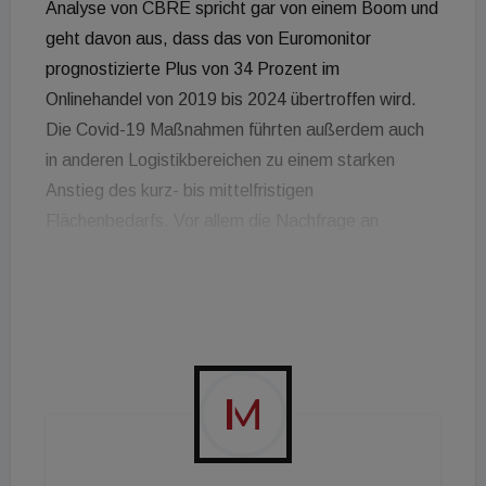
Analyse von CBRE spricht gar von einem Boom und
geht davon aus, dass das von Euromonitor
prognostizierte Plus von 34 Prozent im
Onlinehandel von 2019 bis 2024 übertroffen wird.
Die Covid-19 Maßnahmen führten außerdem auch
in anderen Logistikbereichen zu einem starken
Anstieg des kurz- bis mittelfristigen
Flächenbedarfs. Vor allem die Nachfrage an
Lagerflächen in Nähe von Ballungszentren ist -
Stichwort Last Mile - besonders hoch, weswegen
auch neue Projektentwicklungen mit Hochdruck
vorangetrieben werden. Da stadtnahe Grundstücke
allerdings rar und der Konkurrenzkampf hoch sind,
greifen Entwickler auf bereits bestehende
Lagerflächen sowie brachstehende Industrieareale
zurück. In den kommenden Monaten sollten an den