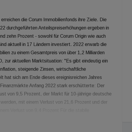
 erreichen die Corum Immobilienfonds ihre Ziele. Die
22 durchgeführten Anteilspreiserhöhungen ergeben in
nd zehn Prozent - sowohl für Corum Origin wie auch
nd aktuell in 17 Ländern investiert. 2022 erwarb die
lien zu einem Gesamtpreis von über 1,2 Milliarden
zur aktuellen Marktsituation: "Es gibt eindeutig ein
nflation, steigende Zinsen, wirtschaftliche
t hat sich am Ende dieses ereignisreichen Jahres
e Finanzmärkte Anfang 2022 stark erschütterte: Der
st von 9,5 Prozent, der Markt für 10-jährige deutsche
et werden, mit einem Verlust von 21,6 Prozent und der
inem Verlust von 9,4 Prozent Für die stabile
nt Puzin drei relevante Hebel: Zum einen regelmäßige
lt und in Form von monatlichen Dividenden an die