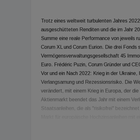
Trotz eines weltweit turbulenten Jahres 2022
ausgeschütteten Renditen und die im Jahr 20
Summe eine reale Performance von jeweils ru
Corum XL und Corum Eurion. Die drei Fonds si
Vermögensverwaltungsgesellschaft 45 Immobi
Euro. Frédéric Puzin, Corum Gründer und CEO, 
Vor und ein Nach 2022: Krieg in der Ukraine, I
Verlangsamung und Rezessionsrisiko. Die Wel
verändert, mit einem Krieg in Europa, der di
Aktienmarkt beendet das Jahr mit einem Verlu
Staatsanleihen, die als "risikofrei" bezeichn
Markt für europäische Hochzinsanleihen mit e
Performance der eigenen Immobilienfonds nen
Mieteinnahmen, die von soliden Mietern gezah