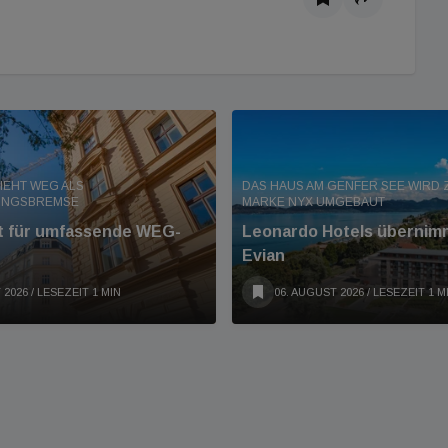
IEHT WEG ALS
DAS HAUS AM GENFER SEE WIRD Z
UNGSBREMSE
MARKE NYX UMGEBAUT
nt für umfassende WEG-
Leonardo Hotels übernimm
Evian
 2026
/ LESEZEIT 1 MIN
06. AUGUST 2026
/ LESEZEIT 1 M