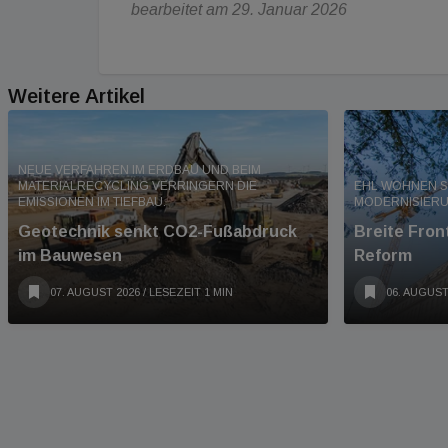
bearbeitet am 29. Januar 2026
Weitere Artikel
NEUE VERFAHREN IM ERDBAU UND BEIM
MATERIALRECYCLING VERRINGERN DIE
EHL WOHNEN S
EMISSIONEN IM TIEFBAU.
MODERNISIER
Geotechnik senkt CO2-Fußabdruck
Breite Fro
im Bauwesen
Reform
07. AUGUST 2026
/ LESEZEIT 1 MIN
06. AUGUST