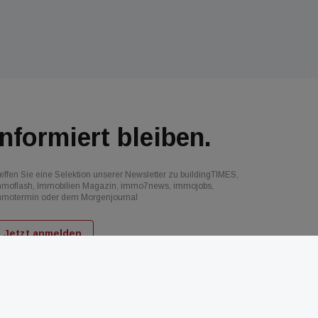
Informiert bleiben.
effen Sie eine Selektion unserer Newsletter zu buildingTIMES,
mmoflash, Immobilien Magazin, immo7news, immojobs,
mmotermin oder dem Morgenjournal
Jetzt anmelden
d
AGB
Datenschutz
Kontakt
Impressum
Mediadaten