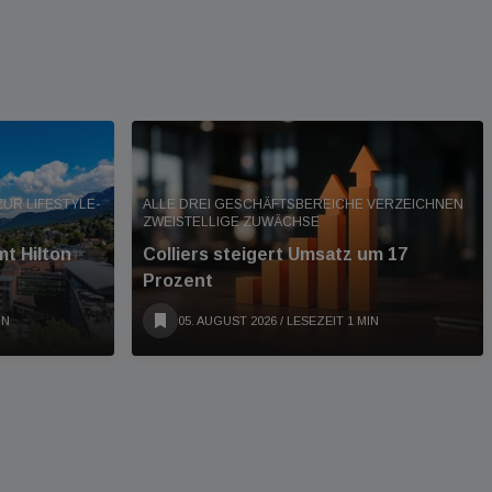
UR LIFESTYLE-
ALLE DREI GESCHÄFTSBEREICHE VERZEICHNEN
ZWEISTELLIGE ZUWÄCHSE
t Hilton
Colliers steigert Umsatz um 17
Prozent
IN
05. AUGUST 2026
/ LESEZEIT 1 MIN