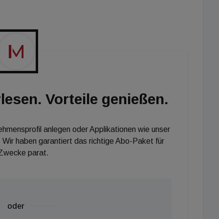
 Treiber ist die Ausschüttung von Gewinnen aus
und Corum XL getätigt wurden. Besonders zu erwähnen
es Gebäudes in Frankfurt im Dezember des Vorjahres,
igin befand. Die Transaktion führte zu einem Gewinn
 Drittel des Kaufpreises entspricht. Zusätzlich wurde
rtal 2022 eine deutliche Steigerung des Anteilspreises
 für Corum Origin, +3,17 Prozent für Corum XL und +
lesen. Vorteile genießen.
nehmensprofil anlegen oder Applikationen wie unser
 Wir haben garantiert das richtige Abo-Paket für
 Zwecke parat.
oder