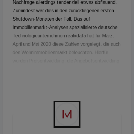
Nachfrage allerdings tendenziell etwas abflauend.
Zumindest war dies in den zurückliegenen ersten
Shutdown-Monaten der Fall. Das auf
Immobilienmarkt-Analysen spezialisierte deutsche
Technologieunternehmen realxdata hat für März,
April und Mai 2020 diese Zahlen vorgelegt, die auch
den Wohnimmobilienmarkt beleuchten. Hierfür
wurden Preisentwicklung, die Angebotsentwicklung
und Verkauf von Miet- und Kaufobjekten für Wohn-
und Büroimmobilien in Berlin, Hamburg, München,
Köln, Düsseldorf, Stuttgart und Frankfurt
ausgewertet. Rückschlüsse auf Österreich sind
zulässig. Die Mietpreisentwicklung für
Wohnimmobilien blieb auch im Mai stabil. Es kann
kein direkter Einfluss der Corona-Pandemie
festgestellt werden. Auch wenn der April verglichen