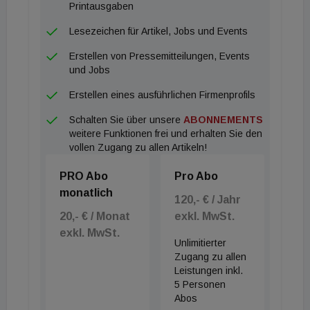
Balkonen werden da schnell zur Oase in
Printausgaben
Großstädten, die man vielleicht doch nicht
Lesezeichen für Artikel, Jobs und Events
aufgeben mag. Das wäre eine plausible Erklärung
Erstellen von Pressemitteilungen, Events
für den anhaltenden Angebotsrückgang.“ Außerdem
und Jobs
gilt: Gemeinsam schaffen wir das!
Erstellen eines ausführlichen Firmenprofils
Schalten Sie über unsere
ABONNEMENTS
weitere Funktionen frei und erhalten Sie den
vollen Zugang zu allen Artikeln!
PRO Abo
Pro Abo
monatlich
120,- € / Jahr
20,- € / Monat
exkl. MwSt.
exkl. MwSt.
Unlimitierter
Zugang zu allen
Leistungen inkl.
5 Personen
Abos