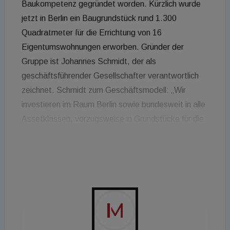
Baukompetenz gegründet worden. Kürzlich wurde
jetzt in Berlin ein Baugrundstück rund 1.300
Quadratmeter für die Errichtung von 16
Eigentumswohnungen erworben. Gründer der
Gruppe ist Johannes Schmidt, der als
geschäftsführender Gesellschafter verantwortlich
zeichnet. Schmidt zum Geschäftsmodell: „Wir
investieren im Raum Berlin sowie bundesweit in alle
Assetklassen, vorzugsweise in Grundstücke für die
Neubauentwicklung sowie in Bestandsimmobilien,
die über ein Wertschöpfungs- und
Optimierungspotenzial durch beispielsweise
Nachverdichtung oder Aufstockung verfügen.“ Das
Ankaufsprofil liegt unabhängig von der Assetklasse
bei bis zu 6 Millionen Euro. So hat Crenovo bereits
Ende September ein rund 1.300 m² großes