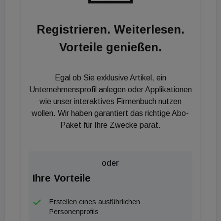
Baugrundstück in der Top-Lage von Berlin-Pankow
erworben. Hier ist der Bau von 16 hochwertigen
Registrieren. Weiterlesen.
Eigentumswohnungen geplant, und weitere
Vorteile genießen.
Grundstücke befinden sich in der
Abwicklungsphase. Schmidt: „Wir haben alle
Aspekte der Immobilienwirtschaft miteinander
Egal ob Sie exklusive Artikel, ein
verzahnt und decken die verschiedenen
Unternehmensprofil anlegen oder Applikationen
Geschäftsfelder vom eigenen Investment über die
wie unser interaktives Firmenbuch nutzen
wollen. Wir haben garantiert das richtige Abo-
reine Projektentwicklung - sowohl auf eigene
Paket für Ihre Zwecke parat.
Rechnung als auch als professioneller Dienstleister
für Dritte - bis hin zur schlüsselfertigen Realisierung
ab.“
oder
Ihre Vorteile
Erstellen eines ausführlichen
Personenprofils