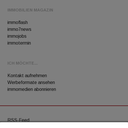
IMMOBILIEN MAGAZIN
immoflash
immo7news
immojobs
immotermin
ICH MÖCHTE...
Kontakt aufnehmen
Werbeformate ansehen
immomedien abonnieren
RSS-Feed