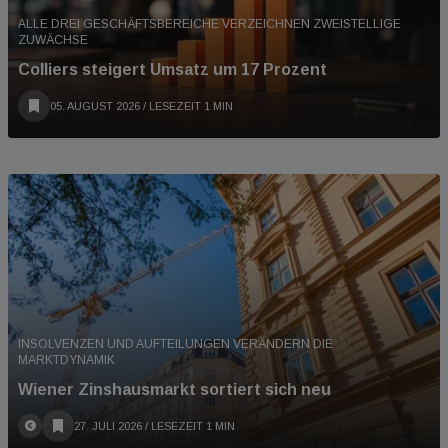
ALLE DREI GESCHÄFTSBEREICHE VERZEICHNEN ZWEISTELLIGE
ZUWÄCHSE
Colliers steigert Umsatz um 17 Prozent
05. AUGUST 2026
/ LESEZEIT 1 MIN
INSOLVENZEN UND AUFTEILUNGEN VERÄNDERN DIE
MARKTDYNAMIK
Wiener Zinshausmarkt sortiert sich neu
27. JULI 2026
/ LESEZEIT 1 MIN