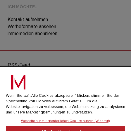
ICH MÖCHTE...
Kontakt aufnehmen
Werbeformate ansehen
immomedien abonnieren
RSS-Feed
AGB
Datenschutz
Wenn Sie auf „Alle Cookies akzeptieren“ klicken, stimmen Sie der
Kontakt
Speicherung von Cookies auf Ihrem Gerät zu, um die
Websitenavigation zu verbessern, die Websitenutzung zu analysieren
Impressum
und unsere Marketingbemühungen zu unterstützen.
Mediadaten
Webseite nur mit erforderlichen Cookies nutzen (Widerruf)