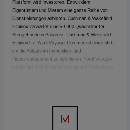
Plattform wird Investoren, Entwicklern,
Eigentümern und Mietern eine ganze Reihe von
Dienstleistungen anbieten. Cushman & Wakefield
Echinox verwaltet rund 50.000 Quadratmeter
Bürogebäude in Bukarest. Cushman & Wakefield
Echinox hat Yardi Voyager Commercial eingeführt,
um die Abläufe im Immobilien- und
Finanzmanagement zu optimieren. Yardi Voyager
kombiniert Immobilienverwaltung und Buchhaltung
mit Eigentumsverhältnissen, Finanzen, Budgets,
Prognosen, Bau und Wartung und bietet so einen
ganzheitlichen Überblick über ein gesamtes
Gewerbeimmobilienportfolio. "Wir haben uns für
Yardi Voyager Commercial als integrierte Plattform
für das Immobilien-, Finanz- und
Nebenkostenmanagement, die Abrechnung mit den