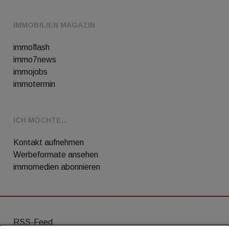
IMMOBILIEN MAGAZIN
immoflash
immo7news
immojobs
immotermin
ICH MÖCHTE...
Kontakt aufnehmen
Werbeformate ansehen
immomedien abonnieren
RSS-Feed