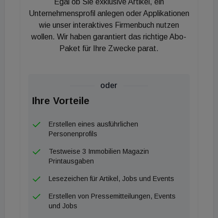
Egal ob Sie exklusive Artikel, ein
mit umweltfreundlicher Photovoltaik betriebene
Unternehmensprofil anlegen oder Applikationen
Wärmepumpe. Im systembedingten Betrieb
wie unser interaktives Firmenbuch nutzen
wollen. Wir haben garantiert das richtige Abo-
verursacht Robin Seestadt weder Energiekosten
Paket für Ihre Zwecke parat.
noch klimaschädliche Treibhausemissionen. Durch
den Einsatz von smarter Software statt
wartungsintensiver Hardware reduzieren sich die
oder
durchschnittlichen Betriebskosten pro
Ihre Vorteile
Quadratmeter auf rund drei Euro. Im
systembedingten Betrieb fallen keine
Erstellen eines ausführlichen
Energiekosten an. Die Betriebs- und Energiekosten
Personenprofils
von Robin Gebäuden sind deshalb nur halb so hoch
Testweise 3 Immobilien Magazin
wie bei konventionellen Gebäuden“, berichtet
Printausgaben
Gerhard-Emanuel Rieger, Projektleiter bei Soravia,
Lesezeichen für Artikel, Jobs und Events
über das Pionierprojekt, das künftig als auch an
Erstellen von Pressemitteilungen, Events
anderen Standorten zum Einsatz kommen soll.
und Jobs