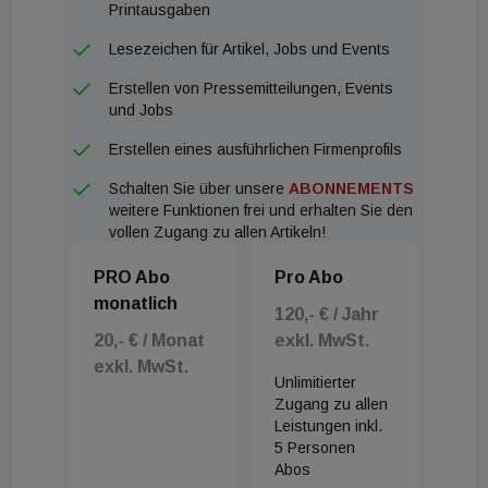
Bevölkerung leistbaren Wohnraum zur Verfügung.
Printausgaben
Die ÖSW verantwortet dies nicht nur im
Lesezeichen für Artikel, Jobs und Events
geförderten Segment, sondern auch, wie beim
Erstellen von Pressemitteilungen, Events
Bauvorhaben in der Alszeile im 17. Gemeindebezirk,
und Jobs
in Form von hochwertig ausgestatteten,
Erstellen eines ausführlichen Firmenprofils
freifinanzierten Mietwohnungen mit Blick auf den
Schalten Sie über unsere
ABONNEMENTS
Schafberg", so Michael Pech,
weitere Funktionen frei und erhalten Sie den
Vorstandsvorsitzender der ÖSW.
vollen Zugang zu allen Artikeln!
PRO Abo
Pro Abo
monatlich
120,- € / Jahr
20,- € / Monat
exkl. MwSt.
exkl. MwSt.
Unlimitierter
Zugang zu allen
Leistungen inkl.
5 Personen
Abos