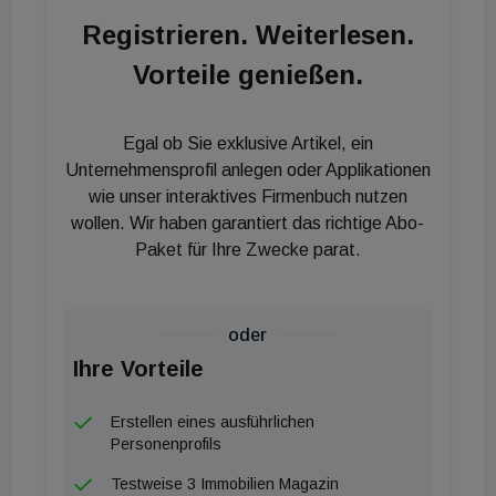
Fertigstellungsphase", so Sascha Risavy. An der
Registrieren. Weiterlesen.
Alszeile, Ecke Vollbadgasse und Dornbacher
Vorteile genießen.
Straße, befindet sich das Wohnquartier mit drei
Bauteilen in Umsetzung. Von Architekt Peter
Podsedensek entworfen - und in der
Egal ob Sie exklusive Artikel, ein
Ausführungsplanung von U.M.A. Architekten
Unternehmensprofil anlegen oder Applikationen
begleitet - werden bis voraussichtlich Herbst 2023
wie unser interaktives Firmenbuch nutzen
wollen. Wir haben garantiert das richtige Abo-
in fünf Geschoßen insgesamt 24 geförderte bzw.
Paket für Ihre Zwecke parat.
betreute und 60 freifinanzierte Wohnungen, ein
Gesundheits‐ und Ärztezentrum, ein Wohnheim mit
60 Pflegeplätzen, ein Kindergarten sowie
oder
Geschäftsflächen mit rund 750 m² errichtet. Für die
Ihre Vorteile
Realisierung der 60 freifinanzierten Wohneinheiten,
des Ärztezentrums sowie der Geschäftsflächen
Erstellen eines ausführlichen
zeichnet die ÖSW verantwortlich. "Als
Personenprofils
gemeinnütziger Wohnbauträger stellen wir der
Testweise 3 Immobilien Magazin