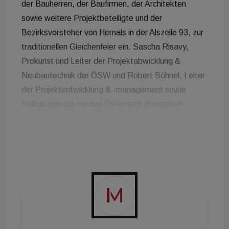
der Bauherren, der Baufirmen, der Architekten
sowie weitere Projektbeteiligte und der
Bezirksvorsteher von Hernals in der Alszeile 93, zur
traditionellen Gleichenfeier ein. Sascha Risavy,
Prokurist und Leiter der Projektabwicklung &
Neubautechnik der ÖSW und Robert Böhnel, Leiter
der Projektentwicklung & ‐management sowie
Kalkulation der Heimat Österreich übergaben
gemeinsam stellvertretend für die Bauherren das
Gleichengeld: "Wir freuen uns sehr, dass wir heute,
trotz aller derzeit herrschenden erschwerenden
Umstände, das traditionelle Gleichengeld an die
Arbeiter übergeben können. Ich möchte mich für
den außer‐ ordentlichen Einsatz, aber auch die
planmäßige und bis dato unfallfreie Umsetzung
bedanken und hoffe, auf eine ebenso erfolgreiche