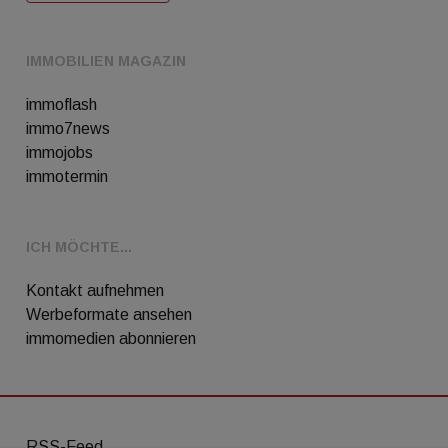
IMMOBILIEN MAGAZIN
immoflash
immo7news
immojobs
immotermin
ICH MÖCHTE...
Kontakt aufnehmen
Werbeformate ansehen
immomedien abonnieren
RSS-Feed