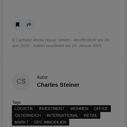
© Cachalot Media House GmbH - Veröffentlicht am 16.
Juni 2020 - zuletzt bearbeitet am 29. Januar 2026
Autor
CS
Charles Steiner
Tags
LOGISTIK
INVESTMENT
WOHNEN
OFFICE
ÖSTERREICH
INTERNATIONAL
RETAIL
MARKT
DPC IMMOBILIEN