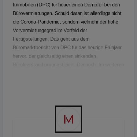
Immobilien (DPC) für heuer einen Dämpfer bei den
Bürovermietungen. Schuld daran ist allerdings nicht
die Corona-Pandemie, sondern vielmehr der hohe
Vorvermietungsgrad im Vorfeld der
Fertigstellungen. Das geht aus dem
Büromarktbericht von DPC für das heurige Frühjahr
hervor, der gleichzeitig einen sinkenden
Büroleerstand prognostiziert. Dennoch: Im weiteren
Jahresverlauf sei aufgrund von Covid-19 mit viel
Unsicherheit zu rechnen, da viele Arbeitgeber auch
die veränderten Arbeitsbedingungen - Stichwort
Homeoffice - berücksichtigen müssten. Da würden
im weiteren Verlauf Themen wie Optimierung des
Flächenbedarfs, sowie die Änderung bzw.
Überdenkung der Großraumbürokonzepte an
Relevanz gewinnen. Nachdem im Vorjahr mit einem