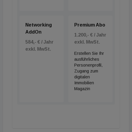
der Volumina in Retail- und Hotelimmobilien
verlagern sich Richtung Logistik. Außerdem gilt:
Gemeinsam schaffen wir das!
Networking
Premium Abo
AddOn
1.200,- € / Jahr
584,- € / Jahr
exkl. MwSt.
exkl. MwSt.
Erstellen Sie Ihr
ausführliches
Personenprofil,
Zugang zum
digitalen
Immobilien
Magazin