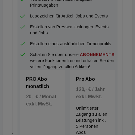
herauskristallisieren, hier erwartet DPC keine
Printausgaben
großen Änderungen bei der Spitzenrendite bei gut
Lesezeichen für Artikel, Jobs und Events
vermieteten Objekten in optimaler Lage zu
Erstellen von Pressemitteilungen, Events
erwarten. Der Retail-Sektor hat die Krise in den
und Jobs
letzten Monaten durch Mietausfälle, Einbußen durch
Erstellen eines ausführlichen Firmenprofils
Umsatzmietvereinbarungen und Insolvenzen der
Schalten Sie über unsere
ABONNEMENTS
Mieter am deutlichsten zu spüren bekommen. Durch
weitere Funktionen frei und erhalten Sie den
das erhebliche Sinken des Mietniveaus wird
vollen Zugang zu allen Artikeln!
erwartet, dass das Interesse der Anleger sinkt und
PRO Abo
Pro Abo
die Preise negativ beeinflusst werden. Dennoch
monatlich
würden Investoren mittlerweile verstärkt auf
120,- € / Jahr
20,- € / Monat
exkl. MwSt.
Bonität und Krisenresistenz der Mieter achten, bei
exkl. MwSt.
Leerständen oder Mietausfällen sei mit hohen
Unlimitierter
Risikoaufschlägen zu rechnen, schätzt DPC ein. Für
Zugang zu allen
Leistungen inkl.
das heurige Jahr werde der Investmentmarkt
5 Personen
jedenfalls eine Verschnaufpause einlegen, Anteile
Abos