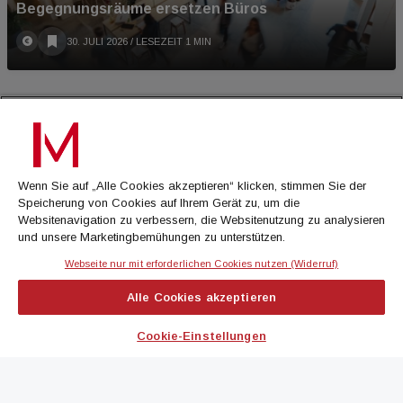
Begegnungsräume ersetzen Büros
30. JULI 2026
/ LESEZEIT 1 MIN
Wenn Sie auf „Alle Cookies akzeptieren“ klicken, stimmen Sie der
Speicherung von Cookies auf Ihrem Gerät zu, um die
Websitenavigation zu verbessern, die Websitenutzung zu analysieren
und unsere Marketingbemühungen zu unterstützen.
Webseite nur mit erforderlichen Cookies nutzen (Widerruf)
NEUBAUTIEF TRIFFT AUF ANLEGER-ANSTURM
Alle Cookies akzeptieren
Wiener Wohnungsnot treibt Mieten hoch
29. JULI 2026
/ LESEZEIT 1 MIN
Cookie-Einstellungen