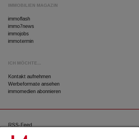
IMMOBILIEN MAGAZIN
immoflash
immo7news
immojobs
immotermin
ICH MÖCHTE...
Kontakt aufnehmen
Werbeformate ansehen
immomedien abonnieren
RSS-Feed
AGB