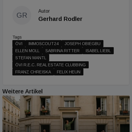
Autor
GR
Gerhard Rodler
Tags
ÖVI
IMMOSCOUT24
JOSEPH OBIEGBU
ELLEN MOLL
SABRINA RITTER
ISABEL LIEBL
STEFAN MANTL
ÖVI R.E.C. REAL ESTATE CLUBBING
FRANZ CHREISKA
FELIX HEUN
Weitere Artikel