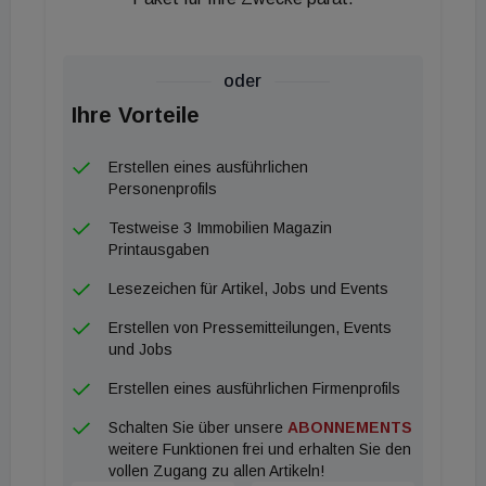
Felix Heun, Turner & Townsend
Stefan Mantl, Owner & CEO, onOffice
Eugen Otto, Geschäftsführer, OTTO Immobilien
oder
Sabrina Ritter, Vorstandsmitglied, ÖVI
Ihre Vorteile
Isabel Liebl, Sachverständige für
Immobilienbewertung, Reinberg & Partner
Erstellen eines ausführlichen
Martina Gruber, Senior Partner, Fortuna REAL
Personenprofils
Testweise 3 Immobilien Magazin
Printausgaben
Lesezeichen für Artikel, Jobs und Events
Erstellen von Pressemitteilungen, Events
und Jobs
Erstellen eines ausführlichen Firmenprofils
Schalten Sie über unsere
ABONNEMENTS
weitere Funktionen frei und erhalten Sie den
vollen Zugang zu allen Artikeln!