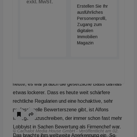
exkl. MwSt.
Erstellen Sie Ihr
Jahrzehnten wie ein Wanderprediger durch die
ausführliches
Lande gezogen, um für eine professionelle
Personenprofil,
Immobilienbewertung zu werben. Damals gab es
Zugang zum
digitalen
kaum große Unternehmen, welche ihren
Immobilien
Immobilienbestand laufend von professionellen
Magazin
Bewertern hatten bewerten lassen.
Immobilienfonds gab es in Österreich noch nicht und
die Immobilien-AGs nahmen es mit der Bewertung
ihres Bestandes zumindest nicht so ernst wie
heute, es war ja auch die gesetzliche Basis damals
etwas lockerer. Dass es heute weit schärfere
rechtliche Regularien und eine hochaktive, sehr
professionelle Bewerterszene gibt, ist Alfons
Metzger zuzuschreiben, der immer schon fast mehr
Lobbyist in Sachen Bewertung als Firmenchef war.
© Cachalot Media House GmbH - Veröffentlicht am 02.
Das brachte ihm weltweite Anerkennung ein. So