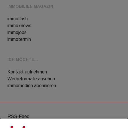
IMMOBILIEN MAGAZIN
immoflash
immo7news
immojobs
immotermin
ICH MÖCHTE...
Kontakt aufnehmen
Werbeformate ansehen
immomedien abonnieren
RSS-Feed
AGB