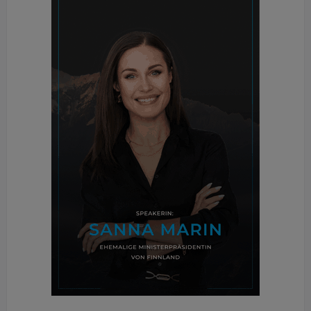
Metzger auch als Aufsichtsrat dem Wiener
Flughafen seinen Stempel auf, und beteiligte sich
daran, die "Immobilienabteilung" zum heutigen
Schlüsselbereich dort auszubauen. Was er indessen
weniger gut kann, das ist das Loslassen. Eigentlich
hätte er sich ja schon früher zurückziehen wollen.
Letztlich blieb es bei diversen Versuchen. Und
Marktbegleiter meinen, dass schlichtweg sein
weiterer Gestaltungswille einfach zu groß gewesen
sei. Das Loslassen hat er auch heute nicht so
wirklich verinnerlicht. Denn gleichzeitig verkündet er
- nach Ende der vertraglich bedungenen Lockup-
Phase im Vorjahr - den Wiedereinstieg ins
Immobilienbewertergeschäft. Künftig unter "KR
Alfons Metzger". Der Name Metzger bleibt der
Immobilienbranche also weiter erhalten. Und auch