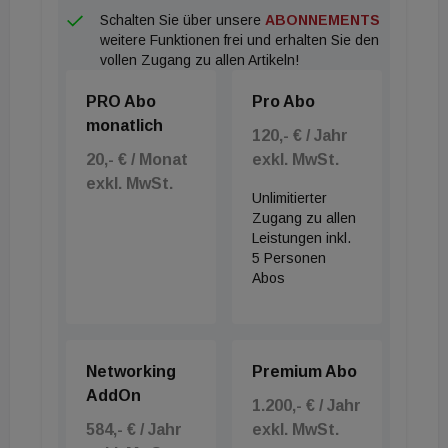
Schalten Sie über unsere
ABONNEMENTS
Alfons Metzger, Sachverständiger" firmiert, zeigte
weitere Funktionen frei und erhalten Sie den
sich gegenüber immoflash von dem Konkurs
vollen Zugang zu allen Artikeln!
geschockt: "Ich bedaure zutiefst und bin schockiert,
PRO Abo
Pro Abo
dass ein so bekanntes und gesundes Unternehmen
monatlich
innerhalb von zwei Jahren heruntergewirtschaftet
120,- € / Jahr
20,- € / Monat
exkl. MwSt.
und in Konkurs geschickt wurde." Was ihm aber
exkl. MwSt.
naturgemäß besonders nahe geht: "Es wird
Unlimitierter
offensichtlich der Versuch unternommen, meinen
Zugang zu allen
Leistungen inkl.
Namen in den Schmutz zu ziehen." Nachvollziehbar.
5 Personen
##Doyen der Branche Alfons Metzger kann man
Abos
durchaus als Doyen der Branche und einer der
Gründerväter der professionellen
Immobilienbewertung bezeichnen. Der Sohn eines
Networking
Premium Abo
Wiener Gastwirtes und Bruder eines bekannten
AddOn
1.200,- € / Jahr
Sportreporters ist neben dem
584,- € / Jahr
exkl. MwSt.
Hausverwaltungsgeschäft schon vor drei