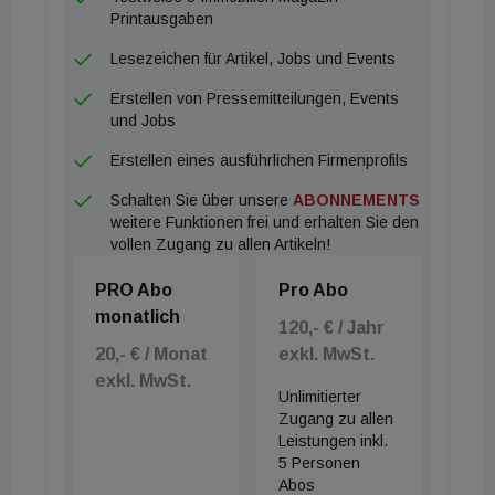
Hilfsmittel wie Onlinebesichtigungen durchaus
Printausgaben
bewähren können. Für das heurige Jahr geht der
Lesezeichen für Artikel, Jobs und Events
Großteil der heimischen Makler wieder von
Erstellen von Pressemitteilungen, Events
steigenden Umsätzen aus. Wie im Jahr zuvor ist
und Jobs
aufgrund besserer Vergleichbarkeit zwischen
Erstellen eines ausführlichen Firmenprofils
Einzel-, Verbund- und Franchiseunternehmen wie
Schalten Sie über unsere
ABONNEMENTS
Netzwerke verglichen worden. Stärkstes
weitere Funktionen frei und erhalten Sie den
Verbundunternehmen war Raiffeisen Immobilien
vollen Zugang zu allen Artikeln!
Österreich mit knapp 34 Millionen Euro, als
PRO Abo
Pro Abo
Einzelunternehmen hob sich mit fast 23,5 Millionen
monatlich
Euro die EHL an die Spitze, Re/Max Austria konnte
120,- € / Jahr
20,- € / Monat
exkl. MwSt.
sich mit 58,6 Millionen Euro durchsetzen. Der
exkl. MwSt.
Immobilienring als Netzwerk hatte 62,5 Millionen
Unlimitierter
Euro erwirtschaften können. Die detaillierten Zahlen
Zugang zu allen
Leistungen inkl.
finden Sie in der aktuellen Mai-Ausgabe des
5 Personen
Immobilien Magazins samt Einschätzungen und
Abos