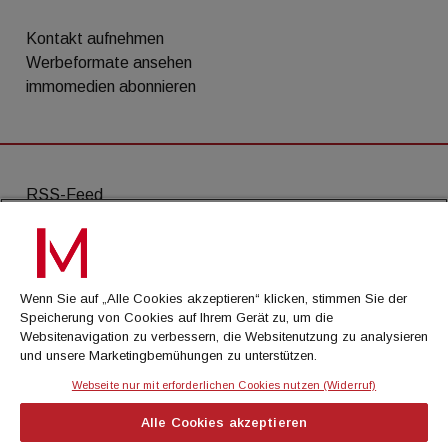
Kontakt aufnehmen
Werbeformate ansehen
immomedien abonnieren
RSS-Feed
AGB
Datenschutz
Wenn Sie auf „Alle Cookies akzeptieren“ klicken, stimmen Sie der
Kontakt
Speicherung von Cookies auf Ihrem Gerät zu, um die
Websitenavigation zu verbessern, die Websitenutzung zu analysieren
Impressum
und unsere Marketingbemühungen zu unterstützen.
Mediadaten
Webseite nur mit erforderlichen Cookies nutzen (Widerruf)
Alle Cookies akzeptieren
© Cachalot Media House GmbH - Alle Rechte