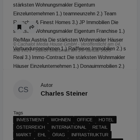
stärksten Wohnungsmakler Eigentum
Einzelunternehmen 1.) teamneunzehn 2.) Team
Rauscher & Finest Homes 3.) JP Immobilien Die
stärksten Wohnungsmakler Eigentum Franchise 1.)
Re/Max Austria Die stärksten Wohnmakler Häuser
© Cachalot Media House GmbH - Veröffentlicht am 04.
Verbundunternehmen 1.) Raiffeisen Immobilien 2.) s
Mai 2021 - zuletzt bearbeitet am 29. Januar 2026
Real 3.) Immo-Contract Die stärksten Wohnmakler
Häuser Einzelunternehmen 1.) Donauimmobilien 2.)
teamneunzehn 3.) Rustler Die stärksten
Wohnmakler Häuser Franchise 1.) Re/Max Austria
Autor
CS
Die stärksten Wohnungsmakler Miete
Charles Steiner
Verbundunternehmen 1.) s Real 2.) Raiffeisen
Immobilien 3.) ÖRAG Die stärksten
Tags
Wohnungsmakler Miete Einzelunternehmen 1.)
INVESTMENT
WOHNEN
OFFICE
HOTEL
teamneunzehn 2.) IVV 3.) EHL Immobilien Die
ÖSTERREICH
INTERNATIONAL
RETAIL
MARKT
EHL
ÖRAG
INFRASTRUKTUR
stärksten Wohnungsmakler Miete Franchise 1.)