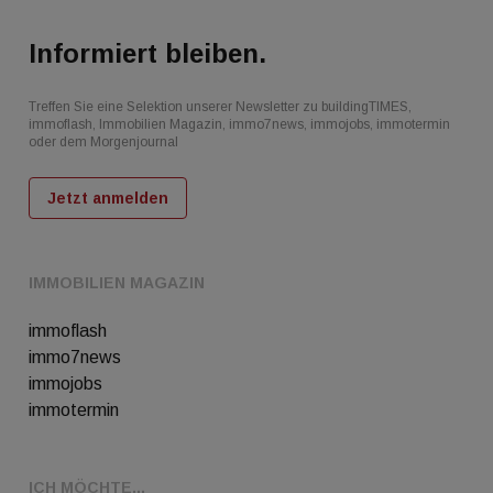
Informiert bleiben.
Treffen Sie eine Selektion unserer Newsletter zu buildingTIMES,
immoflash, Immobilien Magazin, immo7news, immojobs, immotermin
oder dem Morgenjournal
Jetzt anmelden
IMMOBILIEN MAGAZIN
immoflash
immo7news
immojobs
immotermin
ICH MÖCHTE...