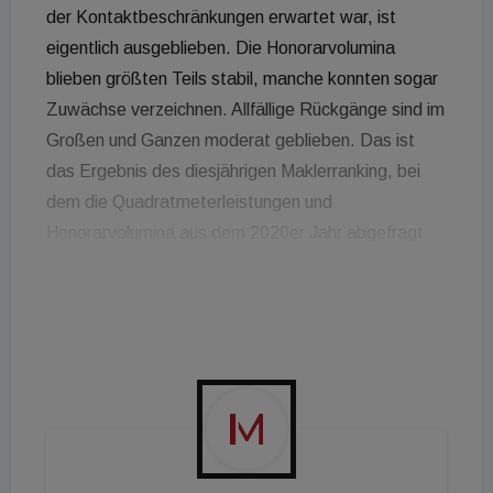
der Kontaktbeschränkungen erwartet war, ist
eigentlich ausgeblieben. Die Honorarvolumina
blieben größten Teils stabil, manche konnten sogar
Zuwächse verzeichnen. Allfällige Rückgänge sind im
Großen und Ganzen moderat geblieben. Das ist
das Ergebnis des diesjährigen Maklerranking, bei
dem die Quadratmeterleistungen und
Honorarvolumina aus dem 2020er Jahr abgefragt
worden sind und in der eben erschienenen Mai-
Ausgabe des Immobilien Magazins dargestellt sind.
Aus den Zahlen lässt sich herauslesen, dass die
Nachfrage nach Immobilien im Pandemiejahr
keineswegs eingebrochen ist und nach wie vor auf
hohem Niveau geblieben sind. Allfällige Rückgänge
haben sich mehr durch den Umstand, dass
Österreich ein belebter Markt mit vielen Teilnehmern