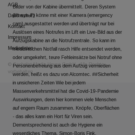
AGB
Datenschutz
Kontakt
Impressum
Mediadaten
© Cachalot Media House GmbH - Alle Rechte
vorbehalten