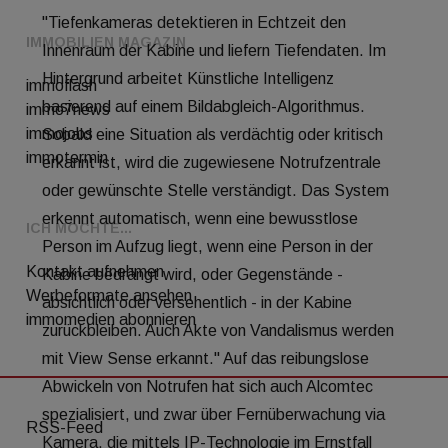
IMMOBILIEN MAGAZIN
immoflash
immo7news
immojobs
immotermin
ICH MÖCHTE...
Kontakt aufnehmen
Werbeformate ansehen
immomedien abonnieren
RSS-Feed