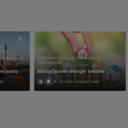
 IN BERLIN A
ÖSTERREICH UND DEUTSCHLAND IM
GLEICHKLANG
 Germany
Mieten immer weniger leistbar
IN
30. JULI 2026
/ LESEZEIT 2 MIN