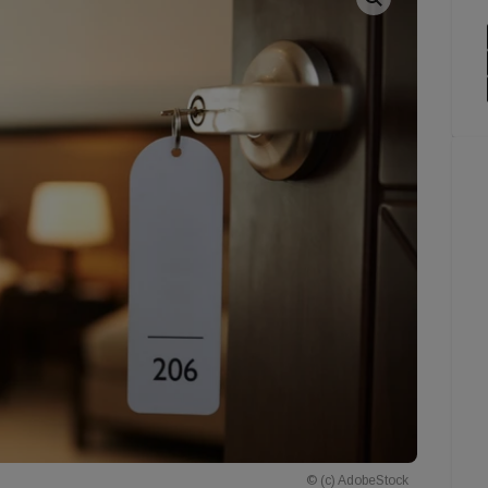
© (c) AdobeStock