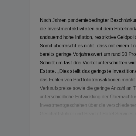
Nach Jahren pandemiebedingter Beschränkung
die Investmentaktivitäten auf dem Hotelmarkt
andauernd hohe Inflation, restriktive Geldpol
Somit überrascht es nicht, dass mit einem Tr
bereits geringe Vorjahreswert um rund 50 Pro
Schnitt um fast drei Viertel unterschritten w
Estate. „Dies stellt das geringste Investition
das Fehlen von Portfoliotransaktionen macht 
Verkaufspreise sowie die geringe Anzahl an 
unterschiedliche Entwicklung der Übernacht
Investmentgeschehen über die verschiedenen 
Geschäftsführer und Head of Hotel Services
Die üblicherweise unterrepräsentierten offen
Marktgeschehen bei und liegen damit überrasc