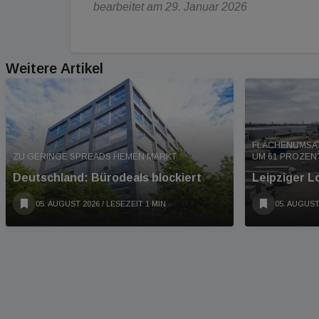
bearbeitet am 29. Januar 2026
Weitere Artikel
FLÄCHENUMSAT
ZU GERINGE SPREADS HEMEN MARKT
UM 61 PROZENT
Deutschland: Bürodeals blockiert
Leipziger L
05. AUGUST 2026
/ LESEZEIT 1 MIN
05. AUGUST