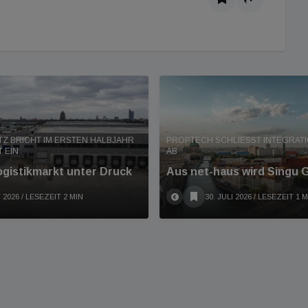
Z BRICHT IM ERSTEN HALBJAHR
PROPTECH SCHLIESST INTEGRATION
 EIN
B
ogistikmarkt unter Druck
Aus net-haus wird Singu
 2026
/ LESEZEIT 2 MIN
30. JULI 2026
/ LESEZEIT 1 M