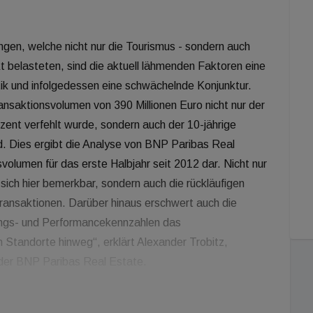
en, welche nicht nur die Tourismus - sondern auch
 belasteten, sind die aktuell lähmenden Faktoren eine
itik und infolgedessen eine schwächelnde Konjunktur.
ansaktionsvolumen von 390 Millionen Euro nicht nur der
zent verfehlt wurde, sondern auch der 10-jährige
ird. Dies ergibt die Analyse von BNP Paribas Real
svolumen für das erste Halbjahr seit 2012 dar. Nicht nur
sich hier bemerkbar, sondern auch die rückläufigen
Transaktionen. Darüber hinaus erschwert auch die
ungs- und Performancekennzahlen das
Standorte hinweg“, erklärt Alexander Trobitz,
 der BNP Paribas Real Estate.
en Fonds steuern rund 38 Prozent zum aktuellen
hend auf dem ersten Platz. Mit 148 Millionen Euro ist