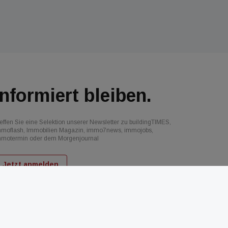
Informiert bleiben.
effen Sie eine Selektion unserer Newsletter zu buildingTIMES,
mmoflash, Immobilien Magazin, immo7news, immojobs,
mmotermin oder dem Morgenjournal
Jetzt anmelden
d
AGB
Datenschutz
Kontakt
Impressum
Mediadaten