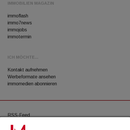
IMMOBILIEN MAGAZIN
immoflash
immo7news
immojobs
immotermin
ICH MÖCHTE...
Kontakt aufnehmen
Werbeformate ansehen
immomedien abonnieren
RSS-Feed
AGB