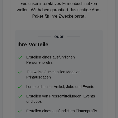
durch Seeminen mit Magnetzündern zu verhindern.
wie unser interaktives Firmenbuch nutzen
Das aufbautenlose Wohn- und Wirtschaftsgebäude
wollen. Wir haben garantiert das richtige Abo-
auf der Plattform wird im Auktionskatalog als rein
Paket für Ihre Zwecke parat.
funktional beschrieben.
Nach der deutschen Wiedervereinigung wechselte
oder
die Anlage mehrfach den Besitzer, ohne dass eine
Ihre Vorteile
nachhaltige Bewirtschaftung oder Sicherung der
Erstellen eines ausführlichen
Bausubstanz stattfand. Die logistischen
Personenprofils
Rahmenbedingungen des Objekts gelten als
Testweise 3 Immobilien Magazin
komplex: „Man hatte keine 220 Volt, es gab auch
Printausgaben
kein Trinkwasser auf der Insel. Das wurde immer
Lesezeichen für Artikel, Jobs und Events
mit Tanks rübergebracht“, berichtet der lokale
Zeitzeuge Burkhard Lenz aus Putbus, der Mitte der
Erstellen von Pressemitteilungen, Events
und Jobs
1990er Jahre Vermessungen für eine potenzielle
zivile Nachnutzung durchführte. Aufgrund des hohen
Erstellen eines ausführlichen Firmenprofils
technischen und finanziellen Aufwands wurden die