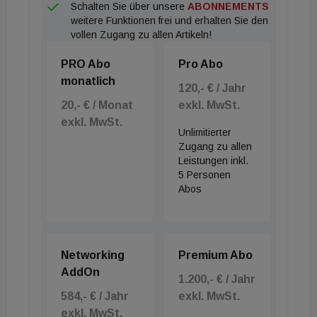
Schalten Sie über unsere
ABONNEMENTS
damaligen Umnutzungspläne jedoch wieder
weitere Funktionen frei und erhalten Sie den
vollen Zugang zu allen Artikeln!
verworfen.
PRO Abo
Pro Abo
Trotz des dokumentierten Sanierungsstaus und der
monatlich
120,- € / Jahr
fehlenden Netzanbindung verzeichnet das
20,- € / Monat
exkl. MwSt.
Auktionshaus im Vorfeld der Versteigerung konkrete
exkl. MwSt.
Anfragen von Investoren und Projektentwicklern.
Unlimitierter
Zugang zu allen
Laut Hanna Scheibeler, Sachbearbeiterin des
Leistungen inkl.
Auktionshauses, reichen die eingegangenen
5 Personen
Nutzungsideen von der Errichtung einer exklusiven
Abos
Gastronomie- und Eventlocation bis hin zu einer Bar
oder einem Kasino im Küstenmeer. „Hier sind der
Kreativität keine Grenzen gesetzt“, so Scheibeler.
Networking
Premium Abo
Ob und in welcher Form eine zivile Genehmigung für
AddOn
1.200,- € / Jahr
derartige Konzepte auf der maroden Plattform im
584,- € / Jahr
exkl. MwSt.
sensiblen Ökosystem der Ostsee erteilt werden
exkl. MwSt.