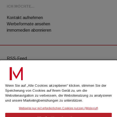
ICH MÖCHTE...
Kontakt aufnehmen
Werbeformate ansehen
immomedien abonnieren
RSS-Feed
AGB
Datenschutz
Wenn Sie auf „Alle Cookies akzeptieren“ klicken, stimmen Sie der
Kontakt
Speicherung von Cookies auf Ihrem Gerät zu, um die
Websitenavigation zu verbessern, die Websitenutzung zu analysieren
Impressum
und unsere Marketingbemühungen zu unterstützen.
Mediadaten
Webseite nur mit erforderlichen Cookies nutzen (Widerruf)