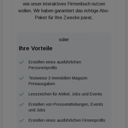
knapp 2 Milliarden Euro). Bei den Einzeinvestments
wie unser interaktives Firmenbuch nutzen
wollen. Wir haben garantiert das richtige Abo-
(insgesamt gut 2,5 Milliarden Euro) fehlen dagegen
Paket für Ihre Zwecke parat.
weiterhin die Großdeals, was dadurch unterstrichen
wird, dass sich das Marktgeschehen seit
Jahresmitte nahezu ausschließlich in den
oder
Segmenten unterhalb der 50-Millionen-Euro-Marke
Ihre Vorteile
abgespielt hat.
Erstellen eines ausführlichen
Personenprofils
Testweise 3 Immobilien Magazin
Printausgaben
Lesezeichen für Artikel, Jobs und Events
Erstellen von Pressemitteilungen, Events
und Jobs
Erstellen eines ausführlichen Firmenprofils