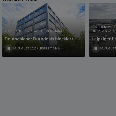
FLÄCHENUMSAT
ZU GERINGE SPREADS HEMEN MARKT
UM 61 PROZENT
Deutschland: Bürodeals blockiert
Leipziger L
05. AUGUST 2026
/ LESEZEIT 1 MIN
05. AUGUST