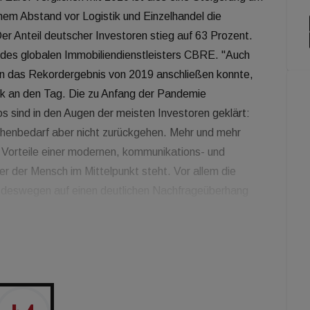
chem Abstand vor Logistik und Einzelhandel die
r Anteil deutscher Investoren stieg auf 63 Prozent.
e des globalen Immobiliendienstleisters CBRE. "Auch
an das Rekordergebnis von 2019 anschließen konnte,
k an den Tag. Die zu Anfang der Pandemie
os sind in den Augen der meisten Investoren geklärt:
ächenbedarf aber nicht zurückgehen. Mehr und mehr
Vorteile einer modernen, kommunikations- und
er der Mensch im Mittelpunkt steht. Vor allem die
n deswegen auf einen deutlichen Nachfrageüberhang
 Fabian Klein, Head of Investment bei CBRE in
somit gleichauf mit dem Durchschnitt der vergangenen
 als der Durchschnitt der vergangenen zehn Jahre.
in den Top-Standorten fiel das Jahresendquartal
llye entfielen 38% des gesamten Transaktionsvolumens
h der Nachfrageüberhang am deutschen