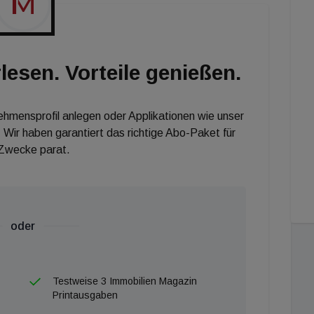
ass das Transaktionsvolumen durch das Angebot
n von bis zu EUR 30 Milliarden ist durchaus
te sich an vielen Standorten noch leicht fortsetzen,
lesen. Vorteile genießen.
21", erwartet Klein.
nehmensprofil anlegen oder Applikationen wie unser
 Wir haben garantiert das richtige Abo-Paket für
 Zwecke parat.
oder
Testweise 3 Immobilien Magazin
Printausgaben