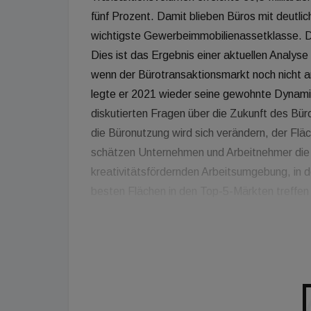
fünf Prozent. Damit blieben Büros mit deutli
wichtigste Gewerbeimmobilienassetklasse. De
Dies ist das Ergebnis einer aktuellen Analys
wenn der Bürotransaktionsmarkt noch nicht 
legte er 2021 wieder seine gewohnte Dynami
diskutierten Fragen über die Zukunft des Bür
die Büronutzung wird sich verändern, der Fl
schätzen Unternehmen und Arbeitnehmer die 
kreativitätsfördernden Arbeitsumgebung, in d
besten Flächen in den Top-5-Märkten treffe
seitens der Mieter und der Investoren", sagt
Deutschland. Das Gesamtjahresergebnis lag 
fünf Jahre und betrug knapp ein Drittel mehr
Aufgrund großer Einzeltransaktionsaktionen 
besonders stark aus. Auf diese Jahresendra
des Büroinvestmentmarktes. "2022 wird sic