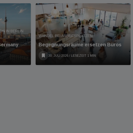
 IN BERLIN A
WANDEL BEI ARBEITSPLÄTZEN
 Germany
Begegnungsräume ersetzen Büros
30. JULI 2026
/ LESEZEIT 1 MIN