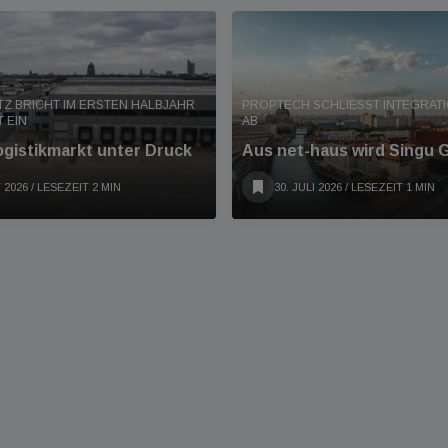
Z BRICHT IM ERSTEN HALBJAHR
PROPTECH SCHLIESST INTEGRATION
 EIN
B
ogistikmarkt unter Druck
Aus net-haus wird Singu
 2026
/ LESEZEIT 2 MIN
30. JULI 2026
/ LESEZEIT 1 MIN