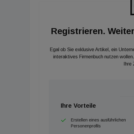
Büroinvestmentmarkt weiter fortsetzen, sod
bestimmt werden wird. Ein Investitionsvolume
realistisch. Auch die Renditekompression dürf
Registrieren. Weiter
wird aber vermutlich geringer ausfallen als 20
Egal ob Sie exklusive Artikel, ein Unter
interaktives Firmenbuch nutzen wollen.
Ihre
Ihre Vorteile
Erstellen eines ausführlichen
Personenprofils