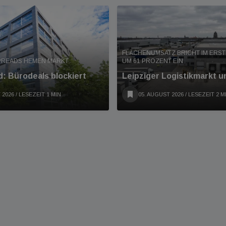
FLÄCHENUMSATZ BRICHT IM ERS
PREADS HEMEN MARKT
UM 61 PROZENT EIN
: Bürodeals blockiert
Leipziger Logistikmarkt u
 2026
/ LESEZEIT 1 MIN
05. AUGUST 2026
/ LESEZEIT 2 M