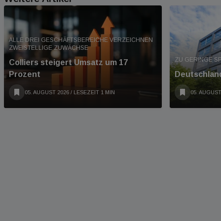
ALLE DREI GESCHÄFTSBEREICHE VERZEICHNEN
ZWEISTELLIGE ZUWÄCHSE
ZU GERINGE S
Colliers steigert Umsatz um 17
Prozent
Deutschland
05. AUGUST 2026
/ LESEZEIT 1 MIN
05. AUGUST