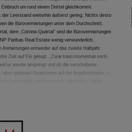
Einbruch um rund einem Drittel gleichkommt.
ist der Leerstand weiterhin äußerst gering. Nichts desto
eben die Bürovermietungen unter dem Durchschnitt.
artal, dem „Corona-Quartal“ sind die Bürovermietungen
BNP Paribas Real Estate wenig verwunderlich,
n Anmietungen entweder auf das zweite Halbjahr
mte Zeit auf Eis gelegt. „Zwar kann momentan noch
unktur wieder anspringt und ob die verschobene
d, aber spürbare Reaktionen auf der Angebotsseite, z.
ende Leerstände, sind noch nicht erkennbar. Daran
istigen Vergleichs sehr niedrigen Angebots auch in den
rn“, so Piotr Bienkowski, CEO von BNP Paribas Real
it insgesamt 3,85 Millionen m² bzw. rund vier Prozent
 wie Mitte 2019. Und auch im Vergleich zum Jahresende
t 5 Prozent zugelegt. Die Leerstandsrate über alle
 10 Basispunkte höher als vor der Corona-Pandemie.