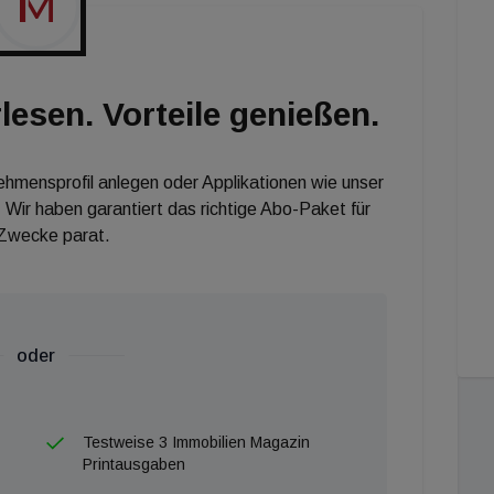
st nach wie vor Berlin mit 1,9 Prozent auf, gefolgt
yerischen Landeshauptstadt wird sogar nur eine
3,3 Prozent Leer-standsrate werden in Köln und Essen
lesen. Vorteile genießen.
ent. In Leipzig beläuft sich der aktuelle Wert auf 5,0
nt.
nehmensprofil anlegen oder Applikationen wie unser
 Wir haben garantiert das richtige Abo-Paket für
 Zwecke parat.
oder
Testweise 3 Immobilien Magazin
Printausgaben