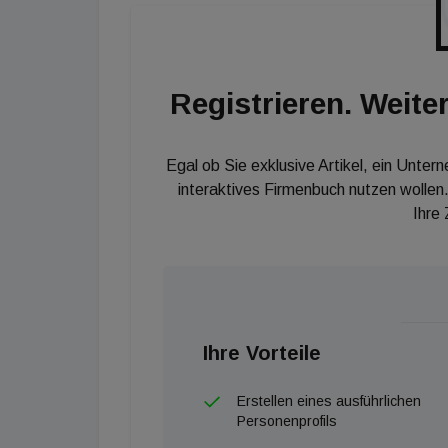
Die mit Abstand niedrigste Leerstandsrate wei
von München mit 2,6 Prozent. Im CBD der ba
Quote von 0,9 Prozent verzeichnet. Jeweils 
Registrieren. Weiter
notiert und auch in Hamburg sind es nur 4 Proz
Prozent und in Frankfurt liegt er bei 6,9 Proze
Egal ob Sie exklusive Artikel, ein Unter
interaktives Firmenbuch nutzen wollen.
Ihre
Ihre Vorteile
Erstellen eines ausführlichen
Personenprofils