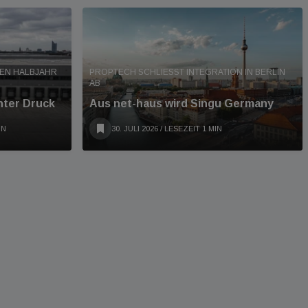
TEN HALBJAHR
PROPTECH SCHLIESST INTEGRATION IN BERLIN A
B
nter Druck
Aus net-haus wird Singu Germany
IN
30. JULI 2026
/ LESEZEIT 1 MIN