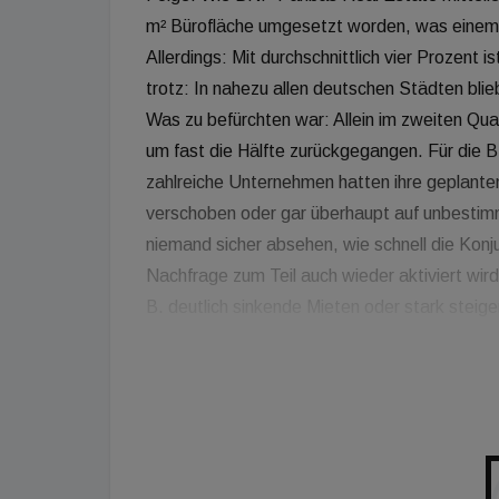
m² Bürofläche umgesetzt worden, was einem 
Allerdings: Mit durchschnittlich vier Prozent 
trotz: In nahezu allen deutschen Städten bli
Was zu befürchten war: Allein im zweiten Qu
um fast die Hälfte zurückgegangen. Für die 
zahlreiche Unternehmen hatten ihre geplante
verschoben oder gar überhaupt auf unbestim
niemand sicher absehen, wie schnell die Konj
Nachfrage zum Teil auch wieder aktiviert wir
B. deutlich sinkende Mieten oder stark steig
dürfte sich vor dem Hintergrund des im langfr
nächsten Quartalen nichts grundlegend ände
Estate Deutschland in einer Stellungnahme. M
liegt der Leerstand auf dem gleichen Niveau
2019 haben sie aktuell lediglich um im Schnit
Standorte liegt bei 4 Prozent und damit nur