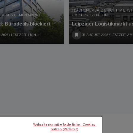
FLÄCHENUMSATZ BRICHT IM ERS
PREADS HEMEN MARKT
UM 61 PROZENT EIN
: Bürodeals blockiert
Leipziger Logistikmarkt u
 2026
/ LESEZEIT 1 MIN
05. AUGUST 2026
/ LESEZEIT 2 M
Webseite nur mit erforderlichen Cookies 
nutzen (Widerruf)