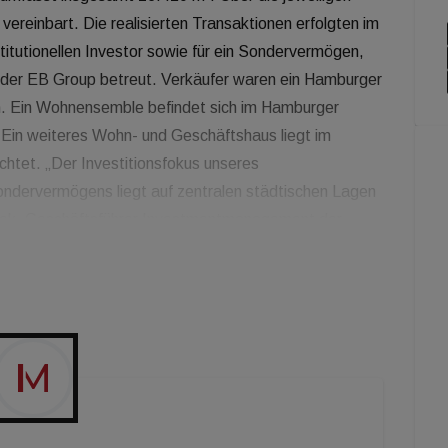
vereinbart. Die realisierten Transaktionen erfolgten im
titutionellen Investor sowie für ein Sondervermögen,
der EB Group betreut. Verkäufer waren ein Hamburger
n. Ein Wohnensemble befindet sich im Hamburger
 Ein weiteres Wohn- und Geschäftshaus liegt im
chtet. „Der Investitionsfokus unseres
ondervermögens liegt auf zentralen städtischen Lagen
anek, Geschäftsführer Investmentmanagement der
aktuell nur sehr selten die Möglichkeit, gut gepflegte
in Hamburg zu erwerben. Dank dem guten Marktzugang
nsmanagementteams konnten wir diese
ten für unsere Investoren sichern.“