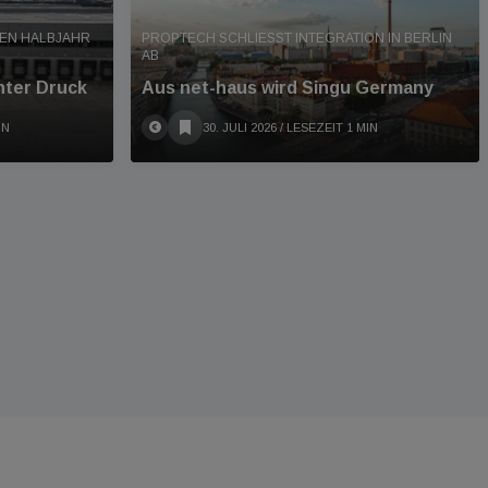
TEN HALBJAHR
PROPTECH SCHLIESST INTEGRATION IN BERLIN A
B
nter Druck
Aus net-haus wird Singu Germany
IN
30. JULI 2026
/ LESEZEIT 1 MIN