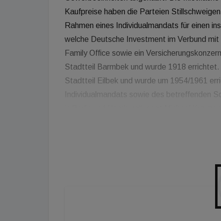
Kaufpreise haben die Parteien Stillschweigen 
Rahmen eines Individualmandats für einen ins
welche Deutsche Investment im Verbund mit 
Family Office sowie ein Versicherungskonzer
Stadtteil Barmbek und wurde 1918 errichtet.
Stadtteil Eilbek und wurde um 1954/1961 erri
Individualmandats sowie des betreffenden S
in Berlin und Hamburg“, sagt Michael Krzyz
Deutsche Investment KVG. „Dabei bietet sich 
Objekte in solch nachgefragten Wohnlagen 
unseres bundesweit agierenden Transaktio
Investmentchance nutzen und die Liegenschaf