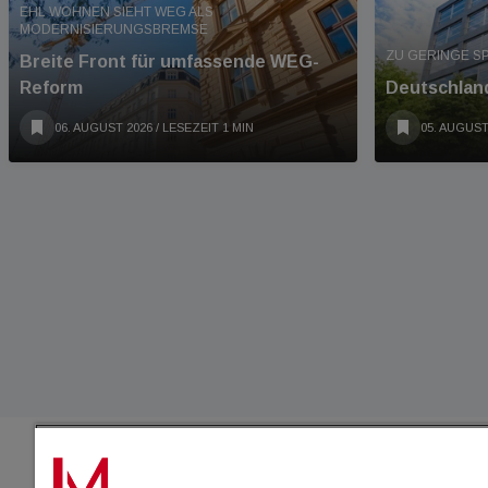
EHL WOHNEN SIEHT WEG ALS
MODERNISIERUNGSBREMSE
ZU GERINGE S
Breite Front für umfassende WEG-
Reform
Deutschland
06. AUGUST 2026
/ LESEZEIT 1 MIN
05. AUGUST