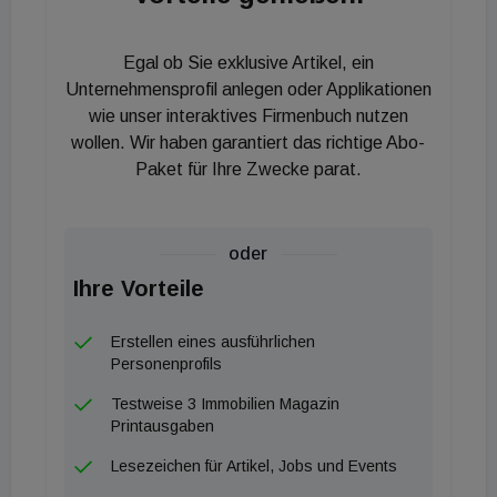
Euro) mit einem Anteil von 28 Prozent deutlich über
dem langjährigen Durchschnitt (16 Prozent).
Egal ob Sie exklusive Artikel, ein
Insgesamt ist der Markt aber nach wie vor
Unternehmensprofil anlegen oder Applikationen
wesentlich kleinteiliger als in den vergangenen
wie unser interaktives Firmenbuch nutzen
wollen. Wir haben garantiert das richtige Abo-
Jahren. So wurden durchschnittlich nur rund 37
Paket für Ihre Zwecke parat.
Millionen Euro je Deal investiert. Ein Grund dafür
dürfte sein, dass institutionelle Investoren, die
üblicherweise einen großen Teil über Fremdkapital
oder
finanzieren und besonders stark in dem Segment
Ihre Vorteile
großer Transaktionen sind, aktuell wenig aktiv sind.
Neben den Zinsanhebungen durch die Europäische
Erstellen eines ausführlichen
Zentralbank sind auch die Finanzierungskosten
Personenprofils
weiter gestiegen. Spiegelbildlich legten auch die
Testweise 3 Immobilien Magazin
Netto-Spitzenrenditen für Neubauobjekte zum
Printausgaben
Jahresanfang nochmals spürbar zu. Der Anstieg
Lesezeichen für Artikel, Jobs und Events
gegenüber dem vierten Quartal 2022 bewegte sich