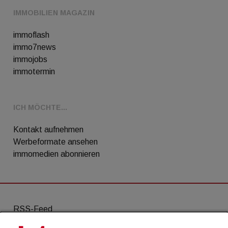
IMMOBILIEN MAGAZIN
immoflash
immo7news
immojobs
immotermin
ICH MÖCHTE...
Kontakt aufnehmen
Werbeformate ansehen
immomedien abonnieren
RSS-Feed
AGB