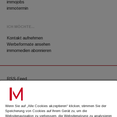
immojobs
immotermin
ICH MÖCHTE...
Kontakt aufnehmen
Werbeformate ansehen
immomedien abonnieren
RSS-Feed
AGB
Datenschutz
Wenn Sie auf „Alle Cookies akzeptieren“ klicken, stimmen Sie der
Kontakt
Speicherung von Cookies auf Ihrem Gerät zu, um die
Websitenavigation zu verbessern, die Websitenutzung zu analysieren
Impressum