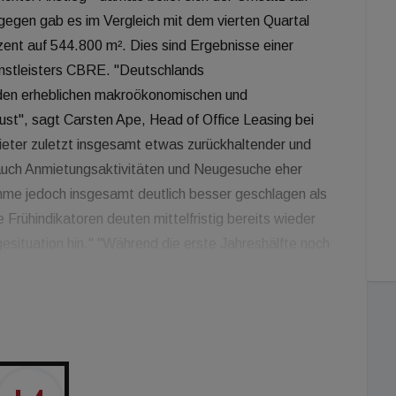
ngegen gab es im Vergleich mit dem vierten Quartal
ent auf 544.800 m². Dies sind Ergebnisse einer
enstleisters CBRE. "Deutschlands
den erheblichen makroökonomischen und
bust", sagt Carsten Ape, Head of Office Leasing bei
eter zuletzt insgesamt etwas zurückhaltender und
uch Anmietungsaktivitäten und Neugesuche eher
umme jedoch insgesamt deutlich besser geschlagen als
Frühindikatoren deuten mittelfristig bereits wieder
esituation hin." "Während die erste Jahreshälfte noch
 geprägt war, machte sich in der zweiten Jahreshälfte
r Gesamtwirtschaft und das schwächere
sin, Head of Research bei CBRE in Deutschland. "Der
artal ist dabei das Resultat des schwächeren
en Sentiments in der deutschen Wirtschaft im
 Gewicht fielen im vierten Quartal die wenigen