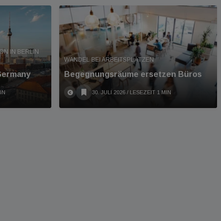
 IN BERLIN A
WANDEL BEI ARBEITSPLÄTZEN
 Germany
Begegnungsräume ersetzen Büros
IN
30. JULI 2026
/ LESEZEIT 1 MIN