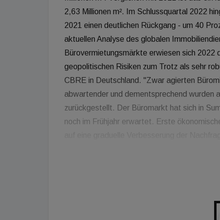
2,63 Millionen m². Im Schlussquartal 2022 hi
2021 einen deutlichen Rückgang - um 40 Proz
aktuellen Analyse des globalen Immobiliendi
Bürovermietungsmärkte erwiesen sich 2022 
geopolitischen Risiken zum Trotz als sehr ro
CBRE in Deutschland. "Zwar agierten Büromi
abwartender und dementsprechend wurden a
zurückgestellt. Der Büromarkt hat sich in S
noch im Frühjahr erwartet. Erste ökonomische 
auf eine graduelle Verbesserung der Nachfrag
durch Aufholeffekte nach der Coronapandemie
zunehmend die konjunkturelle Eintrübung de
Geschäftsklima bemerkbar", ergänzt Jan Lin
rückläufige Büroflächenumsatz im vierten Qu
Wirtschaftswachstums sowie eines schwächer
Spätsommer und Herbst." Besonders stark ins