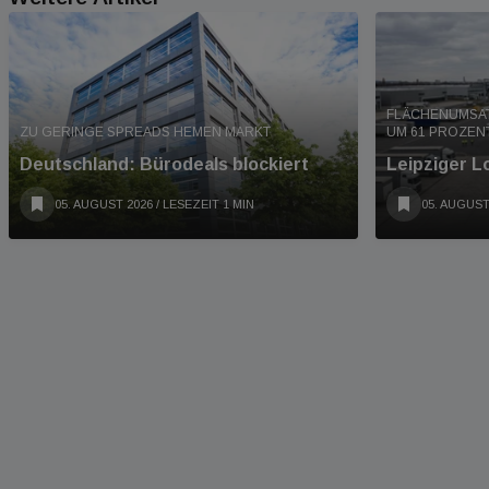
FLÄCHENUMSAT
ZU GERINGE SPREADS HEMEN MARKT
UM 61 PROZENT
Deutschland: Bürodeals blockiert
Leipziger L
05. AUGUST 2026
/ LESEZEIT 1 MIN
05. AUGUST