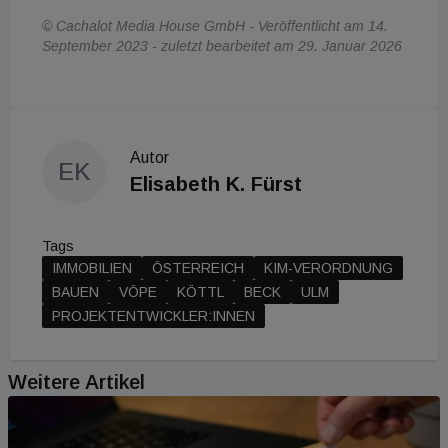
© Cachalot Media House GmbH - Veröffentlicht am 14.
September 2023 - zuletzt bearbeitet am 29. Januar 2026
Autor
EK
Elisabeth K. Fürst
Tags
IMMOBILIEN
ÖSTERREICH
KIM-VERORDNUNG
BAUEN
VÖPE
KÖTTL
BECK
ULM
PROJEKTENTWICKLER:INNEN
Weitere Artikel