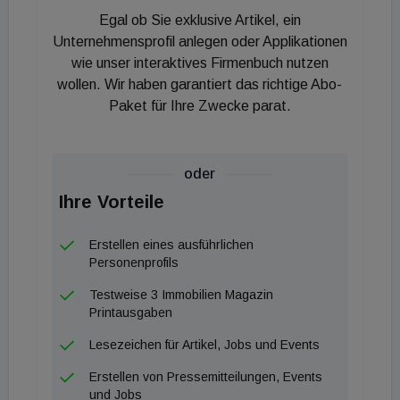
auf 15.000 erwartet wird. Die Hauptprobleme sieht
Egal ob Sie exklusive Artikel, ein
die VÖPE in der Bürokratie, der KIM-Verordnung,
Unternehmensprofil anlegen oder Applikationen
dem hohen Zinsniveau und der Zurückhaltung
wie unser interaktives Firmenbuch nutzen
wollen. Wir haben garantiert das richtige Abo-
institutioneller Investor:innen. Für VÖPE-
Paket für Ihre Zwecke parat.
Präsidiumsmitglied Gerald Beck ist die aktuelle
Stimmung „ein echtes Alarmsignal“, denn: „Es gibt
bis zu 70 Prozent Umsatzrückgänge,
oder
Branchenkolleg:innen stoppen Projekte und auch
Ihre Vorteile
die Situation mit den Banken ist extrem schwierig
geworden.“ Das führe bereits bei einigen
Erstellen eines ausführlichen
Entwickler:innen zu Liquiditätsproblemen und
Personenprofils
entsprechenden Konkursen. Sie glauben, dass die
Testweise 3 Immobilien Magazin
bereits dramatische Situation in Deutschland, früher
Printausgaben
oder später auch in Österreich ähnlich sein wird.
Lesezeichen für Artikel, Jobs und Events
Köttl schildert die anzunehmenden Auswirkungen:
Erstellen von Pressemitteilungen, Events
„Sollte sich an der aktuellen Situation mit den für die
und Jobs