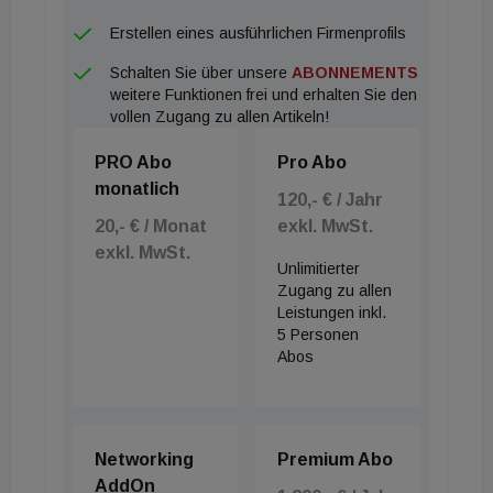
Branche schlechten Rahmenbedingungen nichts
Erstellen eines ausführlichen Firmenprofils
ändern, rechnen wir mit sinkenden Umsätzen,
Schalten Sie über unsere
ABONNEMENTS
internem Jobabbau und deutlich weniger
weitere Funktionen frei und erhalten Sie den
Neurealisierungen am Wohnungsmarkt. Das ist für
vollen Zugang zu allen Artikeln!
den einzelnen Entwickler dramatisch, aber auch für
PRO Abo
Pro Abo
die österreichische Volkswirtschaft.“ Und VÖPE-
monatlich
Vizepräsident Peter Ulm ergänzt: „Es geht hier
120,- € / Jahr
20,- € / Monat
exkl. MwSt.
nicht um ein Gejammere, sondern um ein
exkl. MwSt.
umfassendes Produktionsproblem. Und damit
Unlimitierter
stehen viele konjukturtreibende Branchen still!" Die
Zugang zu allen
Leistungen inkl.
VÖPE fordert daher die KIM-Verordnung radikal zu
5 Personen
entschärfen und für berechenbare Fixzinskredite
Abos
vollends abzuschaffen. Steuerliche
Liebhabereifristen bei Investitionen in
Mietwohnungen müssen ausgeweitet werden. Zur
Networking
Premium Abo
Entlastung der Konsumenten sollte eine drastische
AddOn