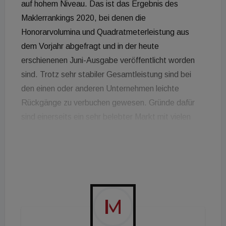
auf hohem Niveau. Das ist das Ergebnis des
Maklerrankings 2020, bei denen die
Honorarvolumina und Quadratmeterleistung aus
dem Vorjahr abgefragt und in der heute
erschienenen Juni-Ausgabe veröffentlicht worden
sind. Trotz sehr stabiler Gesamtleistung sind bei
den einen oder anderen Unternehmen leichte
Rückgänge zu verbuchen gewesen. Gründe dafür
sind einerseits ein sehr belebter Markt mit vielen
Teilnehmern und andererseits im Gegenzug limitiert
in den einzelnen Objektklassen, weswegen sich eine
stärkere Segmentierung der einzelnen
Unternehmen ergibt. Mit 36 Einreichungen gab es -
trotz Lockdown wegen der Corona-Pandemie - so
viele Rückmeldungen wie noch nie in der Geschichte
des Maklerrankings. Allerdings wird die Corona-