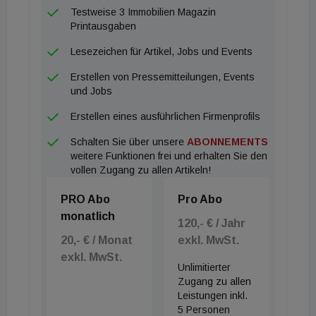
Millionen Euro Honororarvolumen ihren
Testweise 3 Immobilien Magazin
Vorjahreswert übertroffen hatte, als stärkstes
Printausgaben
Einzelunternehmen ging die EHL mit rund 22,7
Lesezeichen für Artikel, Jobs und Events
Millionen Euro hervor, stärkster Franchiser war
Erstellen von Pressemitteilungen, Events
Re/Max Austria mit 61,5 Millionen Euro, die ihren
und Jobs
Rekordwert vom Vorjahr erneut einstellen konnten.
Erstellen eines ausführlichen Firmenprofils
Das Netzwerk Immobilienring, in dem mehrere
Schalten Sie über unsere
ABONNEMENTS
Einzelunternehmen organisiert sind, kam auf 67,2
weitere Funktionen frei und erhalten Sie den
Millionen Euro. Die detaillierten Zahlen finden Sie in
vollen Zugang zu allen Artikeln!
der aktuellen Juni-Ausgabe des
PRO Abo
Pro Abo
[url=http://online.fliphtml5.com/hxpb/doee/]Immobili
monatlich
en Magazins[/url] samt Einschätzungen und
120,- € / Jahr
20,- € / Monat
exkl. MwSt.
Auswirkungen durch die Corona-Pandemie. Größte
exkl. MwSt.
Makler Verbund 1.) Raiffeisen Immobilien 2.) s Real
Unlimitierter
3.) ÖRAG Größte Makler Einzelunternehmen 1.)
Zugang zu allen
Leistungen inkl.
EHL Immobilien 2.) Otto Immobilien 3.) Arnold
5 Personen