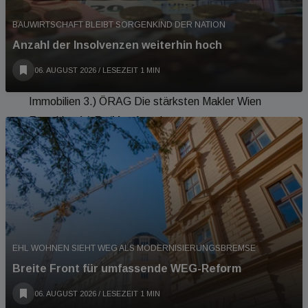
3.) Raiffeisen Immobilien Die stärksten
Investmentmakler ohne Zinshaus
BAUWIRTSCHAFT BLEIBT SORGENKIND DER NATION
Einzelunternehmen 1.) EHL Immobilien 2.) Fischer,
Anzahl der Insolvenzen weiterhin hoch
Hörnisch Immobilien 3.) M&A Services Die
06. AUGUST 2026
/ LESEZEIT 1 MIN
stärksten Makler Wien 1.) EHL Immobilien 2.) Otto
Immobilien 3.) ÖRAG Die stärksten Makler Wien
Franchise 1.) Re/Max Austria
EHL WOHNEN SIEHT WEG ALS MODERNISIERUNGSBREMSE
Breite Front für umfassende WEG-Reform
06. AUGUST 2026
/ LESEZEIT 1 MIN