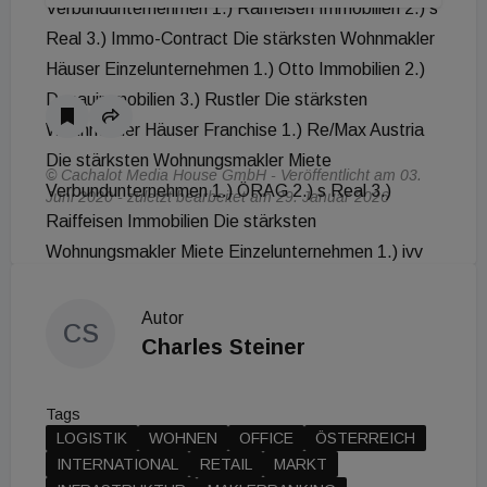
Verbundunternehmen 1.) Raiffeisen Immobilien 2.) s
Real 3.) Immo-Contract Die stärksten Wohnmakler
Häuser Einzelunternehmen 1.) Otto Immobilien 2.)
Donauimmobilien 3.) Rustler Die stärksten
Wohnmakler Häuser Franchise 1.) Re/Max Austria
Die stärksten Wohnungsmakler Miete
© Cachalot Media House GmbH - Veröffentlicht am 03.
Verbundunternehmen 1.) ÖRAG 2.) s Real 3.)
Juni 2020 - zuletzt bearbeitet am 29. Januar 2026
Raiffeisen Immobilien Die stärksten
Wohnungsmakler Miete Einzelunternehmen 1.) ivv
2.) EHL Immobilien 3.) Teamneunzehn Die
stärksten Wohnungsmakler Miete Franchise 1.)
Autor
CS
Re/Max Austria Die stärksten Grundstücksmakler
Charles Steiner
(Bauland) Verbundunternehmen 1.) Raiffeisen
Immobilien 2.) s Real 3.) Immo-Contract Die
Tags
stärksten Grundstücksmakler (Bauland)
LOGISTIK
WOHNEN
OFFICE
ÖSTERREICH
Einzelunternehmen 1.) Arnold Immobilien 2.) EHL
INTERNATIONAL
RETAIL
MARKT