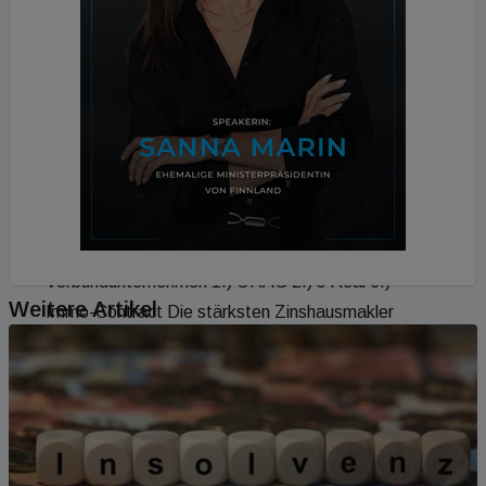
Immobilien 2.) Comfort Austria 3.) Active Agent
Assetmanagement Die stärksten Retailmakler
Franchise 1.) Re/Max Austria Die stärksten
Investmentmakler Verbundunternehmen 1.) ÖRAG
2.) s Real 3.) Immo-Contract Die stärksten
Investmentmakler Einzelunternehmen 1.) EHL
Immobilien 2.) Arnold Immobilien 3.) Otto
Immobilien Die stärksten Investmentmakler
Franchise 1.) Re/Max Die stärksten Zinshausmakler
Verbundunternehmen 1.) ÖRAG 2.) s Real 3.)
Weitere Artikel
Immo-Contract Die stärksten Zinshausmakler
Einzelunternehmen 1.) EHL Immobilien 2.) Arnold
Immobilien 3.) Otto Immobilien Die stärksten
Zinshausmakler Franchise 1.) Re/Max Austria Die
stärksten Investmentmakler ohne Zinshaus
Verbundunternehmen 1.) ÖRAG 2.) Immo-Contract