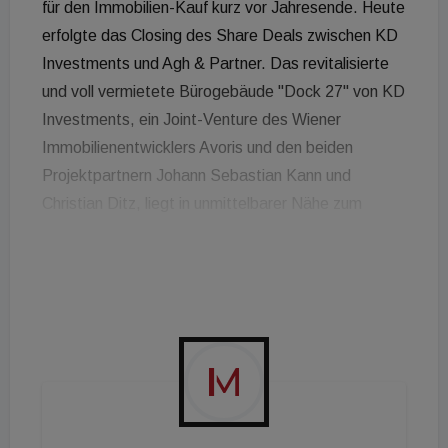
für den Immobilien-Kauf kurz vor Jahresende. Heute
erfolgte das Closing des Share Deals zwischen KD
Investments und Agh & Partner. Das revitalisierte
und voll vermietete Bürogebäude "Dock 27" von KD
Investments, ein Joint-Venture des Wiener
Immobilienentwicklers Avoris und den beiden
Projektpartnern Johann Sebastian Kann und
Christian Ditz, liegt in unmittelbarer Nähe zum
Vienna BioCenter und zur neuen Eventhalle Sankt
Marx in Simmering. Das Objekt hat eine Nutzfläche
von 3.350 m2 drei bonitätsstarke Großmieter sowie
mehr als 30 kleinere Betriebe unter einem Dach.
"Neben der optimalen Lage haben uns an Dock 27
vor allem die ausgezeichnete, diversifizierte
Mieterstruktur und der Vermietungsgrad von
annähernd 100 Prozent überzeugt", sagt Andreas