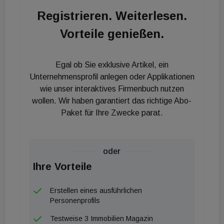
Agh. "Durch die Indexierung sind langfristig stabile
Registrieren. Weiterlesen.
Mieteinnahmen gesichert. Flexible Grundrisse und
Vorteile genießen.
die gute Durchschnittsmiete sind gewichtige
Argumente bei der Suche nach neuen
Büroräumlichkeiten. Daher sehen wir auch etwaigen
Egal ob Sie exklusive Artikel, ein
notwendigen Nachvermietungen absolut
Unternehmensprofil anlegen oder Applikationen
zuversichtlich entgegen." Nach der umfangreichen
wie unser interaktives Firmenbuch nutzen
wollen. Wir haben garantiert das richtige Abo-
Revitalisierung ist das Dock 27 heute barrierefrei
Paket für Ihre Zwecke parat.
und überzeugt mit Raumhöhen über drei Metern,
leistungsstarker Internet- und CAT6-Verkabelung,
lichtdurchfluteten Büro-, Labor- und Lagerflächen,
oder
Gemeinschafts- und Meetingräumen sowie
Ihre Vorteile
modernen Lounge-Bereichen, Teeküchen und
Sanitäranlagen. Die vermietbare Fläche in Dock 27
Erstellen eines ausführlichen
beläuft sich auf rund 2.900 m2, wobei noch
Personenprofils
Ausbaupotential für weitere 1.255 m2 besteht.
Testweise 3 Immobilien Magazin