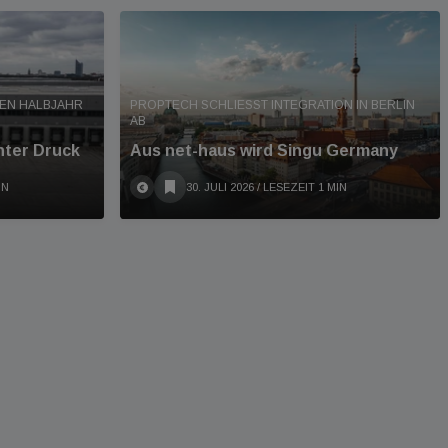
TEN HALBJAHR
PROPTECH SCHLIESST INTEGRATION IN BERLIN A
B
nter Druck
Aus net-haus wird Singu Germany
IN
30. JULI 2026
/ LESEZEIT 1 MIN