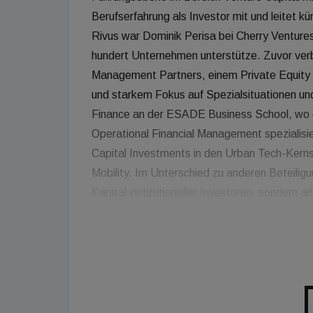
Berufserfahrung als Investor mit und leitet kü
Rivus war Dominik Perisa bei Cherry Ventures
hundert Unternehmen unterstütze. Zuvor ver
Management Partners, einem Private Equity 
und starkem Fokus auf Spezialsituationen und
Finance an der ESADE Business School, wo er
Operational Financial Management spezialisie
Capital Investments in den Urban Tech-Kern
Mobility. Im Unterschied zu anderen Beteilig
Kapital institutioneller Investoren, sondern a
und auch junge Unternehmen mit Eigenkapital
sondern als Partner. "Seit jeher begeistere i
Herausforderungen unseres Planeten adressie
auf nachhaltige und disruptive Lösungen den g
mit Sitz in Berlin junge Unternehmen in (Pre
von Impact- und ESG Kriterien bei ihrem Wach