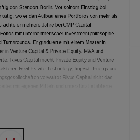
nftig den Standort Berlin. Vor seinem Einstieg bei
 tätig, wo er den Aufbau eines Portfolios von mehr als
brachte er mehrere Jahre bei CMP Capital
Fonds mit unternehmerischer Investmentphilosophie
 Turnarounds. Er graduierte mit einem Master in
 in Venture Capital & Private Equity, M&A und
rte. Rivus Capital macht Private Equity und Venture
sektoren Real Estate Technology, Impact, Energy und
ungsgesellschaften verwaltet Rivus Capital nicht das
rbeitet mit eigenen Mitteln und unterstützt etablierte
, Netzwerk und Know-how - nicht nur als Investor,
ch mich für innovative Lösungen, die die größten
ren. Rivus Capital verfolgt mit einem Schwerpunkt
leichen Ansatz. Ich freue mich sehr darauf, als Partner
-) Seed- und Series-A-Runden unter Berücksichtigung
stum zu unterstützen", erklärt Dominik Perisa.