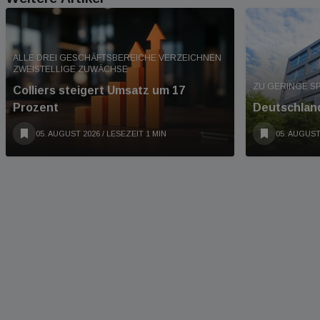
ALLE DREI GESCHÄFTSBEREICHE VERZEICHNEN
ZWEISTELLIGE ZUWÄCHSE
ZU GERINGE S
Colliers steigert Umsatz um 17
Prozent
Deutschland
05. AUGUST 2026
/ LESEZEIT 1 MIN
05. AUGUST