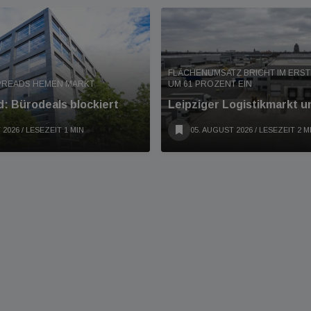
FLÄCHENUMSATZ BRICHT IM ERS
PREADS HEMEN MARKT
UM 61 PROZENT EIN
: Bürodeals blockiert
Leipziger Logistikmarkt u
 2026
/ LESEZEIT 1 MIN
05. AUGUST 2026
/ LESEZEIT 2 M