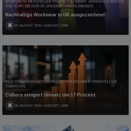
WORKWEAR-HERSTELLER FRISTADS GEWINNT „MANUFACTURER OF
THE YEAR“ BEI DEN UK GREEN BUSINESS AWARDS
Nachhaltige Workwear in UK ausgezeichnet
07. AUGUST 2026
/ LESEZEIT 2 MIN
ALLE DREI GESCHÄFTSBEREICHE VERZEICHNEN ZWEISTELLIGE
ZUWÄCHSE
Colliers steigert Umsatz um 17 Prozent
05. AUGUST 2026
/ LESEZEIT 1 MIN