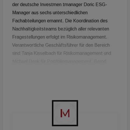
der deutsche Investmen tmanager Doric ESG-
Manager aus sechs unterschiedlichen
Fachabteilungen ernannt. Die Koordination des
Nachhaltigkeitsteams bezüglich aller relevanten
Fragestellungen erfolgt im Risikomanagement.
Verantwortliche Geschäftsführer für den Bereich
sind Tanja Kisselbach für Risikomanagement und
Michael Denk für Portfoliomanagement. Bernd
Reber, Geschäftsführer von Doric, zur
Ausgestaltung der ESG-Aktivitäten:
„Nachhaltigkeit lebt von Menschen, die
Verantwortung übernehmen. Damit Nachhaltigkeit
nicht bloß ein Wort, sondern gelebte Praxis ist,
braucht es daher Menschen, die das Thema auf
allen Ebenen vorantreiben und fest in der
Unternehmensgruppe verankern. Genau das leistet