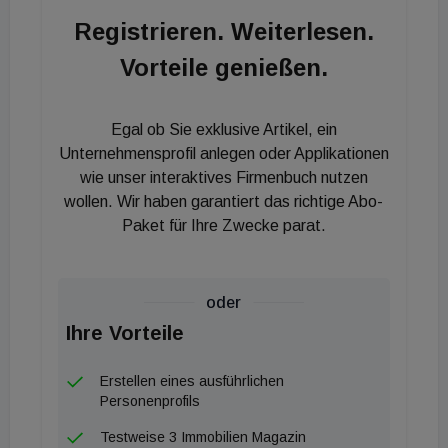
NRW bei Colliers in Deutschland. Colliers war bei
Registrieren. Weiterlesen.
der Transaktion exklusiv beratend und vermittelnd
Vorteile genießen.
für den Verkäufer tätig.
Egal ob Sie exklusive Artikel, ein
Unternehmensprofil anlegen oder Applikationen
wie unser interaktives Firmenbuch nutzen
wollen. Wir haben garantiert das richtige Abo-
Paket für Ihre Zwecke parat.
oder
Ihre Vorteile
Erstellen eines ausführlichen
Personenprofils
Testweise 3 Immobilien Magazin