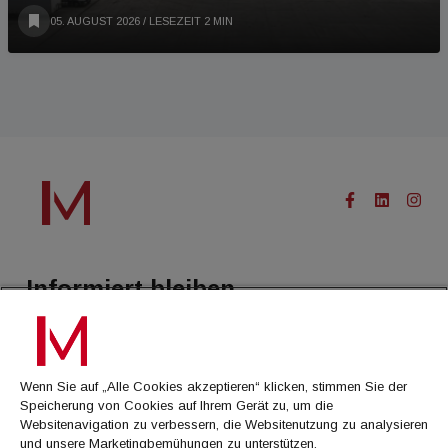
05. AUGUST 2026
/ LESEZEIT 2 MIN
Informiert bleiben.
Treffen Sie eine Selektion unserer Newsletter zu buildingTIMES,
immoflash, Immobilien Magazin, immo7news, immojobs, immotermin
oder dem Morgenjournal
Wenn Sie auf „Alle Cookies akzeptieren“ klicken, stimmen Sie der
Speicherung von Cookies auf Ihrem Gerät zu, um die
Jetzt anmelden
Websitenavigation zu verbessern, die Websitenutzung zu analysieren
und unsere Marketingbemühungen zu unterstützen.