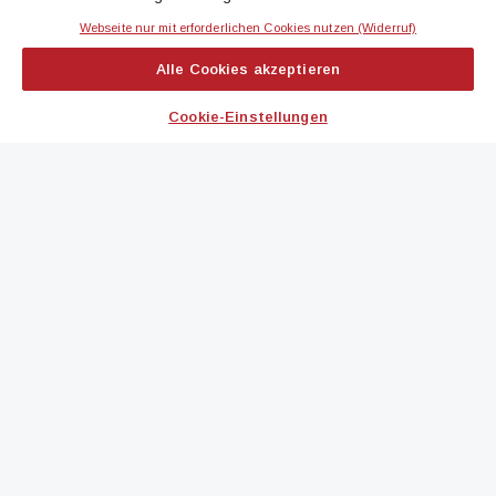
Webseite nur mit erforderlichen Cookies nutzen (Widerruf)
IMMOBILIEN MAGAZIN
Alle Cookies akzeptieren
immoflash
Cookie-Einstellungen
immo7news
immojobs
immotermin
ICH MÖCHTE...
Kontakt aufnehmen
Werbeformate ansehen
immomedien abonnieren
RSS-Feed