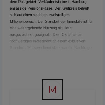
dem Ruhrgebiet, Verkäufer ist eine in Hamburg
ansässige Pensionskasse. Der Kaufpreis beläuft
sich auf einen niedrigen zweistelligen
Millionenbereich. Der Standort der Immobilie ist für
eine weitergehende Nutzung als Hotel
ausgezeichnet geeignet. „Das ´Carls´ ist ein
hochwertiges Investment an einem exklusiven
Standort. "Entsprechend stark war die Nachfrage
nach dieser spannenden Investment-Opportunität.
Wir freuen uns, dass wir durch eine fokussierte
Marktansprache die hohen Erwartungen unseres
Kunden sogar noch übertreffen konnten. Eine
spätere Umnutzung des Bestands, aber auch ein
Neubau sind denkbar. Die Carlstadt gilt als
exklusive und teuerste Wohnlage in Düsseldorf“,
sagt Jerome Grudda, Head of Land Investment