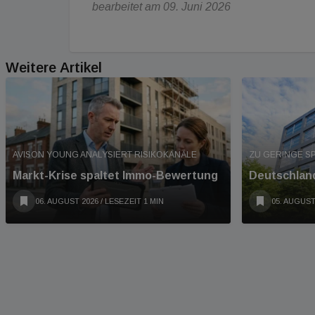
bearbeitet am 09. Juni 2026
Weitere Artikel
AVISON YOUNG ANALYSIERT RISIKOKANÄLE
ZU GERINGE S
Markt-Krise spaltet Immo-Bewertung
Deutschland
06. AUGUST 2026
/ LESEZEIT 1 MIN
05. AUGUST