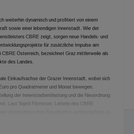
ch weiterhin dynamisch und profitiert von einem
ft sowie einer lebendigen Innenstadt. Wie der
dienstleisters CBRE zeigt, sorgen neue Handels- und
twicklungsprojekte für zusätzliche Impulse am
ei CBRE Österreich, bezeichnet Graz mittlerweile als
rkte des Landes.
rale Einkaufsachse der Grazer Innenstadt, wobei sich
0 Euro pro Quadratmeter und Monat bewegen.
gstellung der Innenstadtentlastung und die Neuordnung
nd. Laut Sigrid Filzmoser, Leiterin des CBRE
rweile abgeschlossenen Bauarbeiten vorübergehend zu
gaben. Diese Phase sei nun jedoch vorüber, und die
ng aus Einzelhandel, Gastronomie und Kultur. Zudem