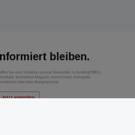
Informiert bleiben.
effen Sie eine Selektion unserer Newsletter zu buildingTIMES,
mmoflash, Immobilien Magazin, immo7news, immojobs,
mmotermin oder dem Morgenjournal
Jetzt anmelden
d
AGB
Datenschutz
Kontakt
Impressum
Mediadaten