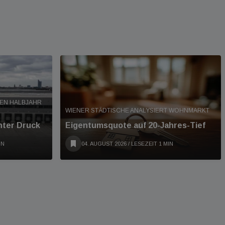
TEN HALBJAHR
WIENER STÄDTISCHE ANALYSIERT WOHNMARKT
nter Druck
Eigentumsquote auf 20-Jahres-Tief
IN
04. AUGUST 2026
/ LESEZEIT 1 MIN