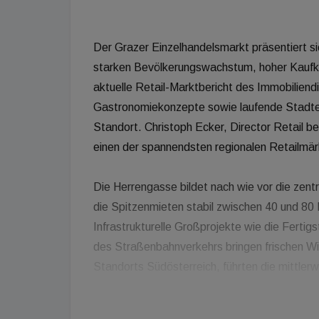
Der Grazer Einzelhandelsmarkt präsentiert si
starken Bevölkerungswachstum, hoher Kaufkra
aktuelle Retail-Marktbericht des Immobilien
Gastronomiekonzepte sowie laufende Stadten
Standort. Christoph Ecker, Director Retail b
einen der spannendsten regionalen Retailmä
Die Herrengasse bildet nach wie vor die zent
die Spitzenmieten stabil zwischen 40 und 8
Infrastrukturelle Großprojekte wie die Ferti
des Straßenbahnverkehrs bringen frischen Wi
Standorts Südösterreich, führten die mittle
vermehrten Mieterwechseln und Geschäftsauf
Stadt profitiere von einer sehr guten Mischu