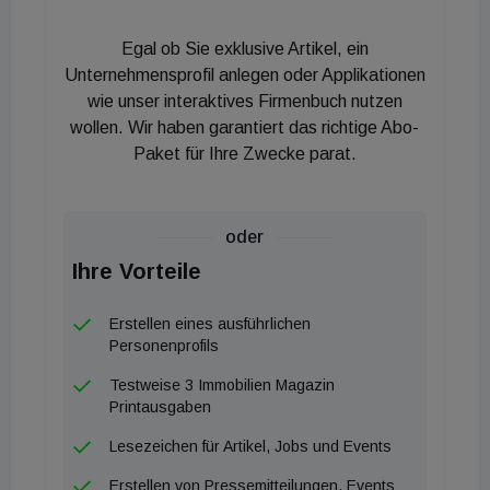
Hochhaus Herrengasse ist der ideale Standort:
Polestar wird mit seinem innovativen Retail-
Egal ob Sie exklusive Artikel, ein
Konzept die Innenstadt bereichern und für
Unternehmensprofil anlegen oder Applikationen
gesteigertes Interesse an nachhaltiger Mobilität
wie unser interaktives Firmenbuch nutzen
wollen. Wir haben garantiert das richtige Abo-
sorgen.“ Tanja Tanczer, Head of Retail Colliers
Paket für Ihre Zwecke parat.
Österreich: „Es ist großartig, im Hochhaus
Herrengasse Tradition und Moderne verbunden zu
sehen: im ältesten Hochhaus der Stadt werden die
oder
Performance Elektroautos von Polestar stilvoll im
Ihre Vorteile
Vordergrund stehen. Der Showroom besticht
zukünftig mit seiner zentralen Lage, dem Know-how
Erstellen eines ausführlichen
der Produktspezialisten und der einzigartigen
Personenprofils
Designsprache von Polestar, die sich auch im
Testweise 3 Immobilien Magazin
Showroom widerspiegeln wird.“
Printausgaben
Lesezeichen für Artikel, Jobs und Events
Erstellen von Pressemitteilungen, Events