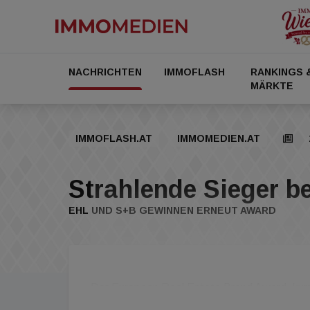
NACHRICHTEN
IMMOFLASH
RANKINGS 
MÄRKTE
IMMOFLASH.AT
IMMOMEDIEN.AT
Strahlende Sieger 
EHL UND S+B GEWINNEN ERNEUT AWARD
Der European Real Estate Brand Award, kurz
wertvollsten Immobilienmarken im europäisch