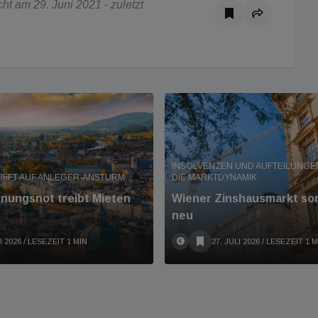
t am 29. Juni 2021 - zuletzt
INSOLVENZEN UND AUFTEILUNG
RIFFT AUF ANLEGER-ANSTURM
DIE MARKTDYNAMIK
nungsnot treibt Mieten
Wiener Zinshausmarkt sort
neu
I 2026
/ LESEZEIT 1 MIN
27. JULI 2026
/ LESEZEIT 1 M