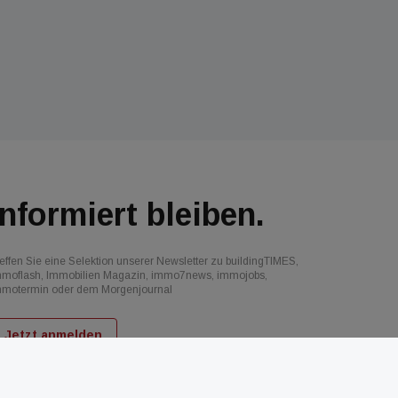
Informiert bleiben.
effen Sie eine Selektion unserer Newsletter zu buildingTIMES,
mmoflash, Immobilien Magazin, immo7news, immojobs,
mmotermin oder dem Morgenjournal
Jetzt anmelden