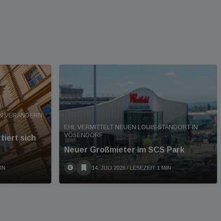
EN VERÄNDERN
EHL VERMITTELT NEUEN LOUIS-STANDORT IN
VÖSENDORF
iert sich
Neuer Großmieter im SCS Park
IN
14. JULI 2026
/ LESEZEIT 1 MIN