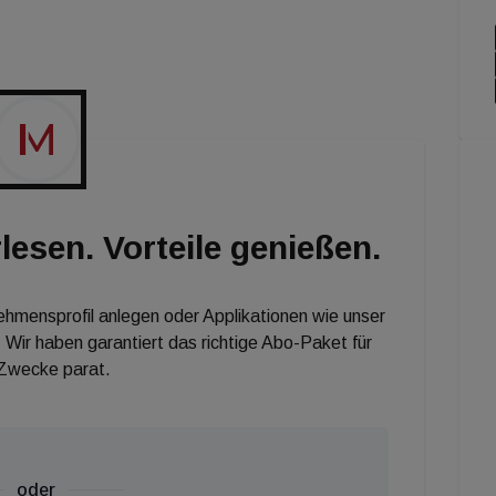
zum 7. Mal in der Kategorie Asset Manager als stärkste
onnte sich bereits zum 5. Mal die S+B Gruppe
lesen. Vorteile genießen.
nehmensprofil anlegen oder Applikationen wie unser
 Wir haben garantiert das richtige Abo-Paket für
 Zwecke parat.
oder