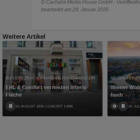
© Cachalot Media House GmbH - Veröffentlich
bearbeitet am 29. Januar 2026
Weitere Artikel
BUTLERS ZIEHT AUF MARIAHILFER STRASSE EIN
NEUBAUTIEF T
EHL & Comfort vermieten Interio-
Wiener Woh
Fläche
hoch
03. AUGUST 2026
/ LESEZEIT 1 MIN
29. JUL