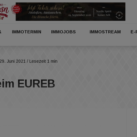
&
IMMOTERMIN
IMMOJOBS
IMMOSTREAM
E-
29. Juni 2021
/ Lesezeit 1 min
beim EUREB
 EUREB genannt, steht für die Auszeichnung der
en Raum. EHL Immobilien ging heuer zum 10. Mal in