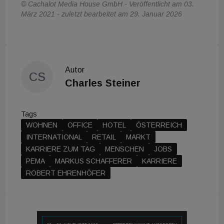
© Cachalot Media House GmbH - Veröffentlicht am 03.
März 2021 - zuletzt bearbeitet am 29. Januar 2026
Autor
CS
Charles Steiner
Tags
WOHNEN
OFFICE
HOTEL
ÖSTERREICH
INTERNATIONAL
RETAIL
MARKT
KARRIERE ZUM TAG
MENSCHEN
JOBS
PEMA
MARKUS SCHAFFERER
KARRIERE
ROBERT EHRENHÖFER