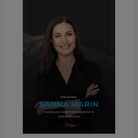
FindMyHome.at vermarktet und geteilt, um
größtmögliche Reichweite zu erzielen. Vor allem im
Bereich der High-Class-Immobilien, wo viele
internationale Interessenten vor der Frage stehen,
zur Live-Besichtigung eine weite Reise auf sich zu
nehmen, geht man damit einen großen Schritt auf
den Immobiliensuchenden zu. Zusätzlich dazu gibt
es auch noch die FindMyHome.at Open-House-
Days über Facebook mit rund 5.000 Zusehern pro
Live-Begehung.