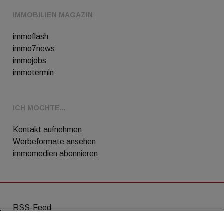
IMMOBILIEN MAGAZIN
immoflash
immo7news
immojobs
immotermin
ICH MÖCHTE...
Kontakt aufnehmen
Werbeformate ansehen
immomedien abonnieren
RSS-Feed