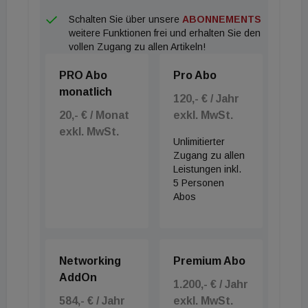
enthalten ist. Die Anbieter können - unter
Schalten Sie über unsere
ABONNEMENTS
Berücksichtigung der Qualitätskriterien - außerdem
weitere Funktionen frei und erhalten Sie den
so viele Inserate auf Premium Living
vollen Zugang zu allen Artikeln!
veröffentlichen, wie sie möchten. Zudem wird auf
PRO Abo
Pro Abo
der Plattform ein eigener Bereich für Clubmitglieder
monatlich
geschaffen, jedes Mitglied mit einem Siegel
120,- € / Jahr
20,- € / Monat
exkl. MwSt.
gekennzeichnet und attraktive Reichweitenextras,
exkl. MwSt.
wie etwa Inserate in den führenden Exklusivmedien
Unlimitierter
Falstaff und Cercle Diplomatique, geboten. "Neben
Zugang zu allen
Leistungen inkl.
den vielen Goodies war es uns besonders wichtig,
5 Personen
den Netzwerkgedanken aufzugreifen. Unser
Abos
Diamond Club soll Raum für Mitglieder schaffen, um
sich als High-Class-Anbieter untereinander
auszutauschen. Deshalb wird es künftig auch
Networking
Premium Abo
eigene Diamond Club-Events, Workshops und ein
AddOn
1.200,- € / Jahr
Clubmagazin geben", betont Gabel-Hlawa. ##Das
584,- € / Jahr
exkl. MwSt.