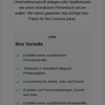
und Premium Living stehen für Qualität und
Unternehmensprofil anlegen oder Applikationen
Innovation. Wir gehen gerne unbetretene Pfade und
wie unser interaktives Firmenbuch nutzen
wollen. Wir haben garantiert das richtige Abo-
leisten genau deshalb seit 20 Jahren Pionierarbeit in
Paket für Ihre Zwecke parat.
der heimischen Immobilienbranche. Unser nächster
Schritt ist zum einen der erste Abo-Club für
Premium-Makler und Bauträger in Österreich, zum
oder
anderen setzen wir mit dem Prämienmodell bei
Ihre Vorteile
Vermittlungserfolg auf ein völlig neues
Geschäftsmodell", erklärt Bernd Gabel-Hlawa.
Erstellen eines ausführlichen
##Willkommen im Club! Der Diamond Club bietet
Personenprofils
Anbietern von High-Class-Immobilien neue
Testweise 3 Immobilien Magazin
Möglichkeiten, ihr Portfolio bei der passenden
Printausgaben
Zielgruppe zu vermarkten. So buchen die Anbieter
Lesezeichen für Artikel, Jobs und Events
im Rahmen des Abos erstmals nicht pro Immobilie,
Erstellen von Pressemitteilungen, Events
sondern zahlen eine monatliche Grundgebühr, in
und Jobs
welcher ein umfassender Leistungskatalog
Erstellen eines ausführlichen Firmenprofils